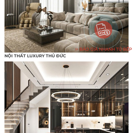
BÁO GIÁ NHANH TỦ BẾP
NỘI THẤT LUXURY THỦ ĐỨC