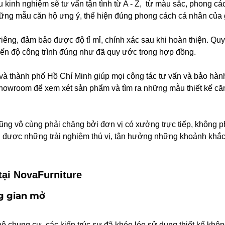
u kinh nghiệm sẽ tư vấn tận tình từ A - Z, từ màu sắc, phong các
hững mẫu căn hộ ưng ý, thể hiện đúng phong cách cá nhân của 
ng, đảm bảo được độ tỉ mỉ, chính xác sau khi hoàn thiện. Quy 
n độ công trình đúng như đã quy ước trong hợp đồng.
à thành phố Hồ Chí Minh giúp mọi công tác tư vấn và bảo hành
 showroom để xem xét sản phẩm và tìm ra những mẫu thiết kế căn
cũng vô cùng phải chăng bởi đơn vị có xưởng trực tiếp, không p
n được những trải nghiệm thú vị, tận hưởng những khoảnh khắc
tại NovaFurniture
ng gian mở
ộ chung cư, các kiến trúc sư đã khéo léo sử dụng thiết kế khôn