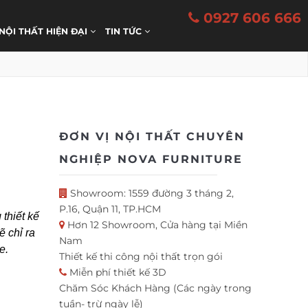
0927 606 666
 NỘI THẤT HIỆN ĐẠI
TIN TỨC
ĐƠN VỊ NỘI THẤT CHUYÊN
NGHIỆP NOVA FURNITURE
Showroom: 1559 đường 3 tháng 2,
P.16, Quận 11, TP.HCM
 thiết kế
Hơn 12 Showroom, Cửa hàng tại Miền
ẽ chỉ ra
Nam
e.
Thiết kế thi công nội thất trọn gói
Miễn phí thiết kế 3D
Chăm Sóc Khách Hàng (Các ngày trong
tuần- trừ ngày lễ)