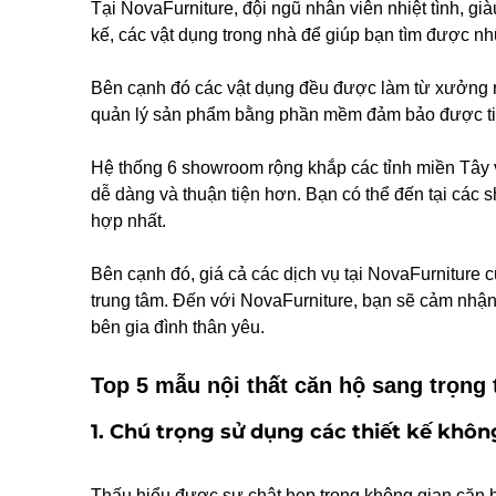
Tại NovaFurniture, đội ngũ nhân viên nhiệt tình, già
kế, các vật dụng trong nhà để giúp bạn tìm được n
Bên cạnh đó các vật dụng đều được làm từ xưởng riê
quản lý sản phẩm bằng phần mềm đảm bảo được tiế
Hệ thống 6 showroom rộng khắp các tỉnh miền Tây v
dễ dàng và thuận tiện hơn. Bạn có thể đến tại các
hợp nhất.
Bên cạnh đó, giá cả các dịch vụ tại NovaFurniture 
trung tâm. Đến với NovaFurniture, bạn sẽ cảm nhậ
bên gia đình thân yêu.
Top 5 mẫu nội thất căn hộ sang trọng 
1. Chú trọng sử dụng các thiết kế khô
Thấu hiểu được sự chật hẹp trong không gian căn h