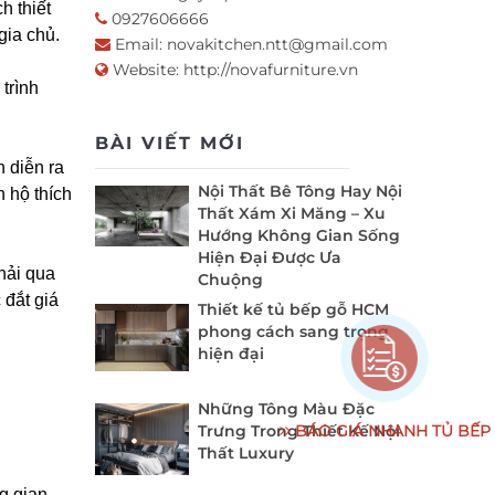
h thiết
0927606666
gia chủ.
Email:
novakitchen.ntt@gmail.com
Website:
http://novafurniture.vn
trình
BÀI VIẾT MỚI
 diễn ra
Nội Thất Bê Tông Hay Nội
 hộ thích
Thất Xám Xi Măng – Xu
Hướng Không Gian Sống
Hiện Đại Được Ưa
hải qua
Chuộng
 đắt giá
Thiết kế tủ bếp gỗ HCM
phong cách sang trọng
hiện đại
Những Tông Màu Đặc
BÁO GIÁ NHANH TỦ BẾP
Trưng Trong Thiết Kế Nội
Thất Luxury
g gian