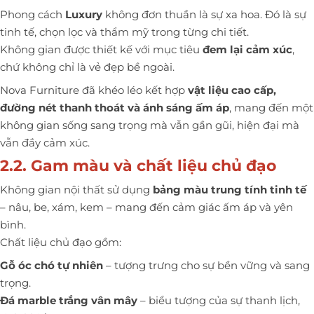
Phong cách
Luxury
không đơn thuần là sự xa hoa. Đó là sự
tinh tế, chọn lọc và thẩm mỹ trong từng chi tiết.
Không gian được thiết kế với mục tiêu
đem lại cảm xúc
,
chứ không chỉ là vẻ đẹp bề ngoài.
Nova Furniture đã khéo léo kết hợp
vật liệu cao cấp,
đường nét thanh thoát và ánh sáng ấm áp
, mang đến một
không gian sống sang trọng mà vẫn gần gũi, hiện đại mà
vẫn đầy cảm xúc.
2.2. Gam màu và chất liệu chủ đạo
Không gian nội thất sử dụng
bảng màu trung tính tinh tế
– nâu, be, xám, kem – mang đến cảm giác ấm áp và yên
bình.
Chất liệu chủ đạo gồm:
Gỗ óc chó tự nhiên
– tượng trưng cho sự bền vững và sang
trọng.
Đá marble trắng vân mây
– biểu tượng của sự thanh lịch,