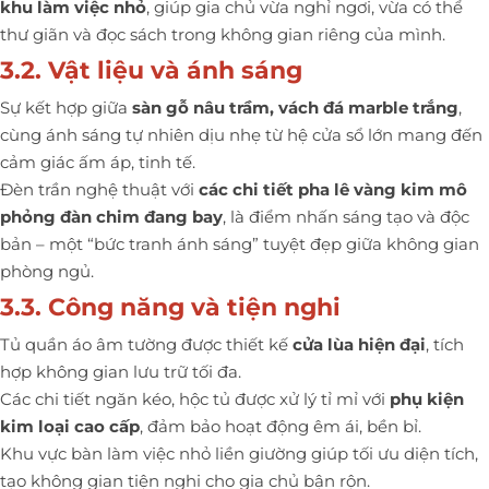
khu làm việc nhỏ
, giúp gia chủ vừa nghỉ ngơi, vừa có thể
thư giãn và đọc sách trong không gian riêng của mình.
3.2. Vật liệu và ánh sáng
Sự kết hợp giữa
sàn gỗ nâu trầm, vách đá marble trắng
,
cùng ánh sáng tự nhiên dịu nhẹ từ hệ cửa sổ lớn mang đến
cảm giác ấm áp, tinh tế.
Đèn trần nghệ thuật với
các chi tiết pha lê vàng kim mô
phỏng đàn chim đang bay
, là điểm nhấn sáng tạo và độc
bản – một “bức tranh ánh sáng” tuyệt đẹp giữa không gian
phòng ngủ.
3.3. Công năng và tiện nghi
Tủ quần áo âm tường được thiết kế
cửa lùa hiện đại
, tích
hợp không gian lưu trữ tối đa.
Các chi tiết ngăn kéo, hộc tủ được xử lý tỉ mỉ với
phụ kiện
kim loại cao cấp
, đảm bảo hoạt động êm ái, bền bỉ.
Khu vực bàn làm việc nhỏ liền giường giúp tối ưu diện tích,
tạo không gian tiện nghi cho gia chủ bận rộn.