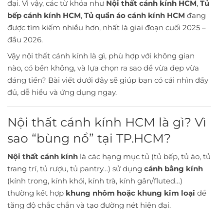
đại. Vì vậy, các từ khóa như
Nội thất cánh kính HCM
,
Tủ
bếp cánh kính HCM
,
Tủ quần áo cánh kính HCM
đang
được tìm kiếm nhiều hơn, nhất là giai đoạn cuối 2025 –
đầu 2026.
Vậy nội thất cánh kính là gì, phù hợp với không gian
nào, có bền không, và lựa chọn ra sao để vừa đẹp vừa
đáng tiền? Bài viết dưới đây sẽ giúp bạn có cái nhìn đầy
đủ, dễ hiểu và ứng dụng ngay.
Nội thất cánh kính HCM là gì? Vì
sao “bùng nổ” tại TP.HCM?
Nội thất cánh kính
là các hạng mục tủ (tủ bếp, tủ áo, tủ
trang trí, tủ rượu, tủ pantry…) sử dụng
cánh bằng kính
(kính trong, kính khói, kính trà, kính gân/fluted…)
thường kết hợp
khung nhôm hoặc khung kim loại
để
tăng độ chắc chắn và tạo đường nét hiện đại.