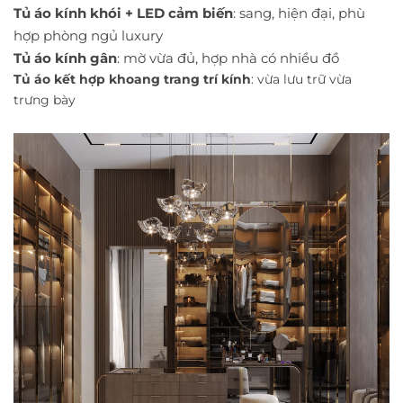
Tủ áo kính khói + LED cảm biến
: sang, hiện đại, phù
hợp phòng ngủ luxury
Tủ áo kính gân
: mờ vừa đủ, hợp nhà có nhiều đồ
Tủ áo kết hợp khoang trang trí kính
: vừa lưu trữ vừa
trưng bày