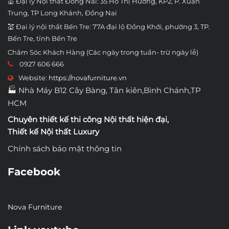
💒 Đại lý Nội thất Đồng Nai: 35 Hồ Thị Hương, KP2, P. Xuân
Trung, TP Long Khánh, Đồng Nai
💒 Đại lý nội thất Bến Tre: 77A đại lộ Đồng Khởi, phường 3, TP.
Bến Tre, tỉnh Bến Tre
Chăm Sóc Khách Hàng (Các ngày trong tuần- trừ ngày lễ)
0927 606 666
Website:
https://novafurniture.vn
🏭 Nhà Máy B12 Cây Bàng, Tân kiên,Bình Chánh,TP
HCM
Chuyên thiết kế thi công
Nội thất hiện đại
,
Thiết kế Nội thất Luxury
Chính sách bảo mật thông tin
Facebook
Nova Furniture