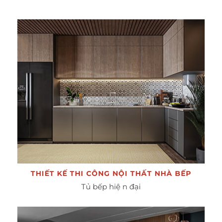
THIẾT KẾ THI CÔNG NỘI THẤT NHÀ BẾP
Tủ bếp hiệ n đại