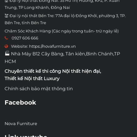
💒 Đại lý Nội thất Đồng Nai: 35 Hồ Thị Hương, KP2, P. Xuân
Trung, TP Long Khánh, Đồng Nai
💒 Đại lý nội thất Bến Tre: 77A đại lộ Đồng Khởi, phường 3, TP.
Bến Tre, tỉnh Bến Tre
Chăm Sóc Khách Hàng (Các ngày trong tuần- trừ ngày lễ)
0927 606 666
Website:
https://novafurniture.vn
🏭 Nhà Máy B12 Cây Bàng, Tân kiên,Bình Chánh,TP
HCM
Chuyên thiết kế thi công
Nội thất hiện đại
,
Thiết kế Nội thất Luxury
Chính sách bảo mật thông tin
Facebook
Nova Furniture