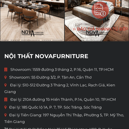
BÁO GIÁ NHANH TỦ BẾP
NỘI THẤT NOVAFURNITURE
Showroom: 1559 đường 3 tháng 2, P.16, Quận 11, TP.HCM
Showroom:
55 Đường 3/2, P. Tân An, Cần Thơ
Đại lý: 510-512 Đường 3 Tháng 2, Vĩnh Lạc, Rạch Giá, Kien
Giang
Đại lý: 210A đường Tô Hiến Thành, P.14, Quận 10, TP.HCM
Đại lý: 185 Quốc lộ 1A, P. 7, TP. Sóc Trăng, Sóc Trăng
Đại lý Tiền Giang: 197 Nguyễn Thị Thập, Phường 5, TP. Mỹ Tho,
Tiền Giang