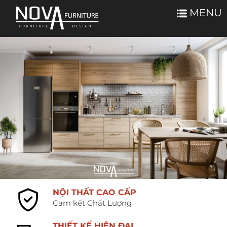
MENU
NỘI THẤT CAO CẤP
Cam kết Chất Lượng
THIẾT KẾ HIỆN ĐẠI