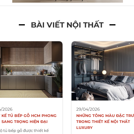
BÀI VIẾT NỘI THẤT
4/2026
29/04/2026
T KẾ TỦ BẾP GỖ HCM PHONG
NHỮNG TÔNG MÀU ĐẶC TR
 SANG TRỌNG HIỆN ĐẠI
TRONG THIẾT KẾ NỘI THẤT
LUXURY
ộ tủ bếp gỗ được thiết kế