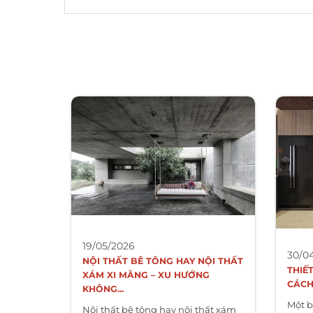
19/05/2026
30/0
NỘI THẤT BÊ TÔNG HAY NỘI THẤT
THIẾ
XÁM XI MĂNG – XU HƯỚNG
CÁCH
KHÔNG...
Một b
Nội thất bê tông hay nội thất xám