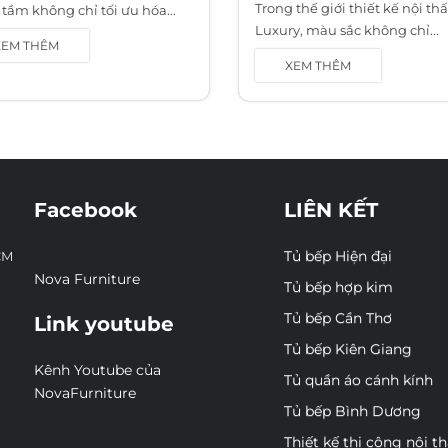
Trong thế giới thiết kế nội thấ
tầm không chỉ tối ưu hóa...
Luxury, màu sắc không chỉ...
XEM THÊM
XEM THÊM
Facebook
LIÊN KẾT
Tủ bếp Hiện đại
CM
Nova Furniture
Tủ bếp hợp kim
Tủ bếp Cần Thơ
Link youtube
Tủ bếp Kiên Giang
Kênh Youtube của
Tủ quần áo cánh kính
NovaFurniture
Tủ bếp Bình Dương
Thiết kế thi công nội t