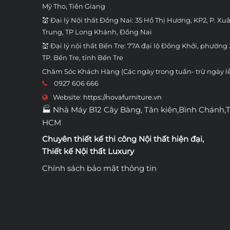
Mỹ Tho, Tiền Giang
💒 Đại lý Nội thất Đồng Nai: 35 Hồ Thị Hương, KP2, P. Xu
Trung, TP Long Khánh, Đồng Nai
💒 Đại lý nội thất Bến Tre: 77A đại lộ Đồng Khởi, phường 
TP. Bến Tre, tỉnh Bến Tre
Chăm Sóc Khách Hàng (Các ngày trong tuần- trừ ngày l
0927 606 666
Website:
https://novafurniture.vn
🏭 Nhà Máy B12 Cây Bàng, Tân kiên,Bình Chánh,
HCM
Chuyên thiết kế thi công
Nội thất hiện đại
,
Thiết kế Nội thất Luxury
Chính sách bảo mật thông tin