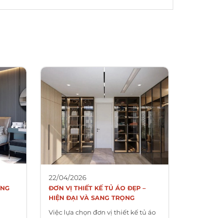
22/04/2026
ƯNG
ĐƠN VỊ THIẾT KẾ TỦ ÁO ĐẸP –
HIỆN ĐẠI VÀ SANG TRỌNG
Việc lựa chọn đơn vị thiết kế tủ áo