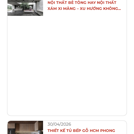
NỘI THẤT BÊ TÔNG HAY NỘI THẤT
XÁM XI MĂNG – XU HƯỚNG KHÔNG...
30/04/2026
THIẾT KẾ TỦ BẾP GỖ HCM PHONG