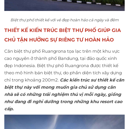
Biệt thự phố thiết kế với vẻ đẹp hoàn hảo cả ngày và đêm
THIẾT KẾ KIẾN TRÚC BIỆT THỰ PHỐ GIÚP GIA
CHỦ TẬN HƯỞNG SỰ RIÊNG TƯ HOÀN HẢO
Căn biệt thự phố Ruangrona tọa lạc trên một khu vực
cao nguyên ở thành phố Bandung, tại đảo quốc xinh
đẹp Indonesia. Biệt thự phố Ruangrona được thiết kế
theo mô hình bán biệt thự, do phần diện tích xây dựng
chỉ trong khoảng 200m2.
Các kiến trúc sư thiết kế căn
biệt thự này với mong muốn gia chủ sử dụng căn
nhà sẽ có những trải nghiệm thú vị mỗi ngày, giống
như đang đi nghỉ dưỡng trong những khu resort cao
cấp.