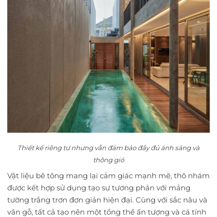
Thiết kế riêng tư nhưng vẫn đảm bảo đầy đủ ánh sáng và
thông gió
Vật liệu bê tông mang lại cảm giác mạnh mẽ, thô nhám
được kết hợp sử dụng tạo sự tương phản với mảng
tường trắng trơn đơn giản hiện đại. Cùng với sắc nâu và
vân gỗ, tất cả tạo nên một tổng thể ấn tượng và cá tính