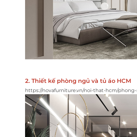
2. Thiết kế phòng ngủ và tủ áo HCM
https://novafurniture.vn/noi-that-hcm/phong