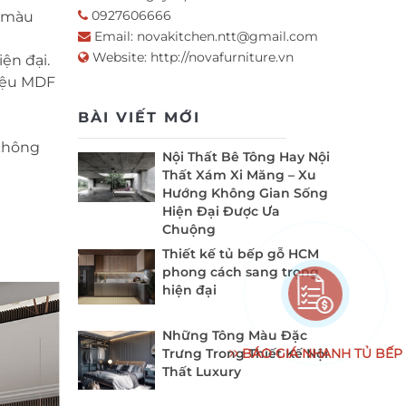
0927606666
i màu
Email:
novakitchen.ntt@gmail.com
Website:
http://novafurniture.vn
ện đại.
liệu MDF
BÀI VIẾT MỚI
 không
Nội Thất Bê Tông Hay Nội
Thất Xám Xi Măng – Xu
Hướng Không Gian Sống
Hiện Đại Được Ưa
Chuộng
Thiết kế tủ bếp gỗ HCM
phong cách sang trọng
hiện đại
Những Tông Màu Đặc
BÁO GIÁ NHANH TỦ BẾP
Trưng Trong Thiết Kế Nội
Thất Luxury