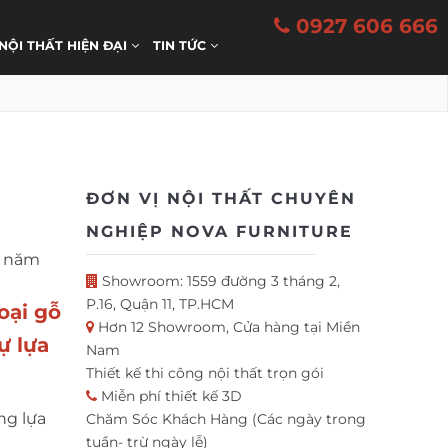
0927 606 666
 NỘI THẤT HIỆN ĐẠI
TIN TỨC
ĐƠN VỊ NỘI THẤT CHUYÊN
NGHIỆP NOVA FURNITURE
0 năm
Showroom: 1559 đường 3 tháng 2,
P.16, Quận 11, TP.HCM
oại gỗ
Hơn 12 Showroom, Cửa hàng tại Miền
ự lựa
Nam
Thiết kế thi công nội thất trọn gói
Miễn phí thiết kế 3D
ng lựa
Chăm Sóc Khách Hàng (Các ngày trong
tuần- trừ ngày lễ)