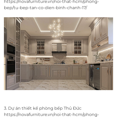
https://novafurniture.vn/noi-that-hcm/phong-
bep/tu-bep-tan-co-dien-binh-chanh-17/
3. Dự án thiết kế phòng bếp Thủ Đức
https://novafurniture.vn/noi-that-hcm/phong-