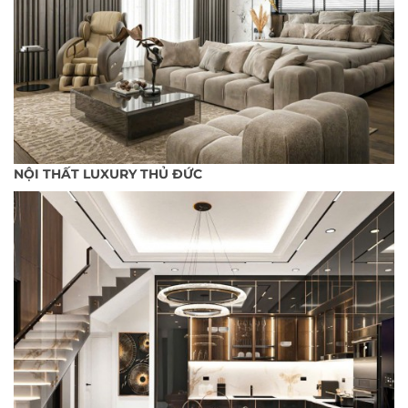
NỘI THẤT LUXURY THỦ ĐỨC