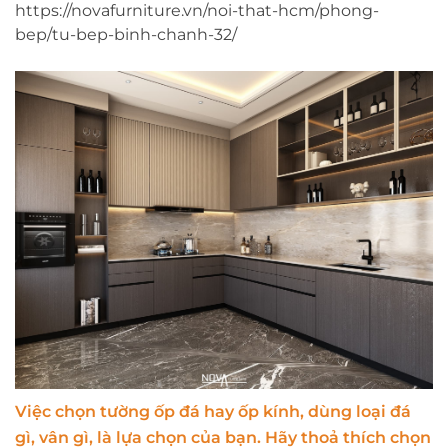
https://novafurniture.vn/noi-that-hcm/phong-
bep/tu-bep-binh-chanh-32/
Việc chọn tường ốp đá hay ốp kính, dùng loại đá
gì, vân gì, là lựa chọn của bạn. Hãy thoả thích chọn