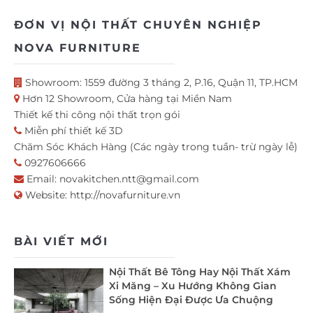
ĐƠN VỊ NỘI THẤT CHUYÊN NGHIỆP
NOVA FURNITURE
Showroom: 1559 đường 3 tháng 2, P.16, Quận 11, TP.HCM
Hơn 12 Showroom, Cửa hàng tại Miền Nam
Thiết kế thi công nội thất trọn gói
Miễn phí thiết kế 3D
Chăm Sóc Khách Hàng (Các ngày trong tuần- trừ ngày lễ)
0927606666
Email:
novakitchen.ntt@gmail.com
Website:
http://novafurniture.vn
BÀI VIẾT MỚI
Nội Thất Bê Tông Hay Nội Thất Xám
Xi Măng – Xu Hướng Không Gian
Sống Hiện Đại Được Ưa Chuộng