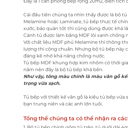
Đây là 1 căn phòng bếp rộng 20m2, diện tích 
Cái đầu tiên chúng ta nhìn thấy được là bộ tủ
Melamine hoặc Laminate, tủ bếp thực tế chính
xước, bảo quản tốt thì cũng dùng được khá l
Cánh tủ được làm bằng MDF lõi xanh chống 
Với chất liệu MDF phủ Melamine thì thông t
lượng thi công chuẩn. Nhưng bộ tủ bếp này 
đáng kể nhờ khả năng chống nước.
Tủ bếp MDF khung hợp kim nhôm có thời gian
năm nên đây là bộ tủ bếp khá bền.
Như vậy, tông màu chính là màu vân gỗ kế
trọng vừa sạch.
Tủ bếp với thiết kế vân gỗ là kiểu tủ bếp vừa s
bạn trung niên và các anh lớn tuổi.
Tổng thể chúng ta có thể nhận ra các
1. Bộ tủ bếp chính gồm tủ trên, tủ dưới dài 4m