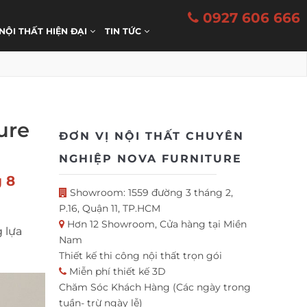
0927 606 666
 NỘI THẤT HIỆN ĐẠI
TIN TỨC
ure
ĐƠN VỊ NỘI THẤT CHUYÊN
NGHIỆP NOVA FURNITURE
 8
Showroom: 1559 đường 3 tháng 2,
P.16, Quận 11, TP.HCM
Hơn 12 Showroom, Cửa hàng tại Miền
 lựa
Nam
Thiết kế thi công nội thất trọn gói
Miễn phí thiết kế 3D
Chăm Sóc Khách Hàng (Các ngày trong
tuần- trừ ngày lễ)