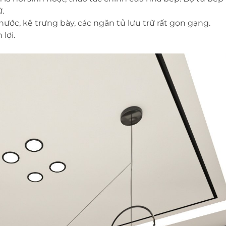
ữ.
ò nước, kệ trưng bày, các ngăn tủ lưu trữ rất gọn gạng.
lợi.