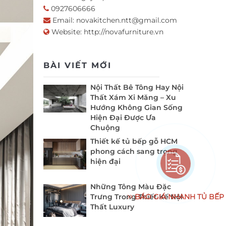
0927606666
Email:
novakitchen.ntt@gmail.com
Website:
http://novafurniture.vn
BÀI VIẾT MỚI
Nội Thất Bê Tông Hay Nội
Thất Xám Xi Măng – Xu
Hướng Không Gian Sống
Hiện Đại Được Ưa
Chuộng
Thiết kế tủ bếp gỗ HCM
phong cách sang trọng
hiện đại
Những Tông Màu Đặc
BÁO GIÁ NHANH TỦ BẾP
Trưng Trong Thiết Kế Nội
Thất Luxury