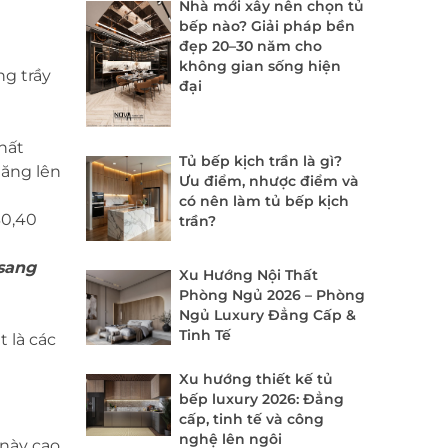
Nhà mới xây nên chọn tủ
bếp nào? Giải pháp bền
đẹp 20–30 năm cho
không gian sống hiện
ng trầy
đại
hất
Tủ bếp kịch trần là gì?
tăng lên
Ưu điểm, nhược điểm và
có nên làm tủ bếp kịch
30,40
trần?
 sang
Xu Hướng Nội Thất
Phòng Ngủ 2026 – Phòng
Ngủ Luxury Đẳng Cấp &
Tinh Tế
t là các
Xu hướng thiết kế tủ
bếp luxury 2026: Đẳng
cấp, tinh tế và công
nghệ lên ngôi
 này cao