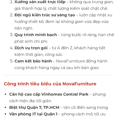
Xưởng sản xuất trực tiếp
– không qua trung gian,
giá thành hợp lý, chất lượng kiểm soát chặt chẽ.
Đội ngũ kiến trúc sư sáng tạo
– luôn cập nhật xu
hướng thiết kế, đem lại không gian vừa đẹp vừa
tiện nghi.
Quy trình minh bạch
– từng bước rõ ràng, hạn chế
phát sinh chi phí.
Dịch vụ trọn gói
– từ A đến Z, khách hàng tiết
kiệm thời gian, công sức.
Cam kết bảo hành
– NovaFurniture đồng hành
cùng khách hàng ngay cả sau khi bàn giao.
Công trình tiêu biểu của NovaFurniture
Căn hộ cao cấp Vinhomes Central Park
– phong
cách hiện đại tối giản.
Biệt thự Quận 7, TP.HCM
– tân cổ điển sang trọng.
Văn phòng IT tại Quận 1
– phong cách mở, tối ưu