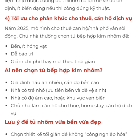
liệu “chịu được cường độ”. Nhôm có lợi thế về độ ổn
định, ít biến dạng nếu thi công đúng kỹ thuật.
4) Tối ưu cho phân khúc cho thuê, căn hộ dịch vụ
Năm 2025, mô hình cho thuê căn hộ/nhà phố vẫn sôi
động. Chủ nhà thường chọn tủ bếp hợp kim nhôm để:
Bền, ít hỏng vặt
Dễ bảo trì
Giảm chi phí thay mới theo thời gian
Ai nên chọn tủ bếp hợp kim nhôm?
Gia đình nấu ăn nhiều, cần độ bền cao
Nhà có trẻ nhỏ (ưu tiên bền và dễ vệ sinh)
Nhà có độ ẩm cao, hoặc khu vực ven biển
Chủ nhà làm căn hộ cho thuê, homestay, căn hộ dịch
vụ
Lưu ý để tủ nhôm vừa bền vừa đẹp
Chọn thiết kế tối giản để không “công nghiệp hóa”