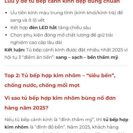
Lưu ý để tủ bếp cánh kính đẹp đúng chuẩn
Ưu tiên kính màu trung tính (kính khói/kính trà) để
sang và ít lộ vết
Kết hợp
đèn LED hắt
tăng chiều sâu
Chọn phụ kiện đóng mở chất lượng để giữ trải
nghiệm cao cấp lâu dài
Kết luận:
Tủ bếp cánh kính được đặt nhiều nhất 2025 vì
hội tụ 3 “điểm ăn tiền”:
sang – sạch – bền thẩm mỹ
.
Top 2: Tủ bếp hợp kim nhôm – “siêu bền”,
chống nước, chống mối mọt
Vì sao tủ bếp hợp kim nhôm bùng nổ đơn
hàng năm 2025?
Nếu tủ bếp cánh kính là “đỉnh thẩm mỹ”, thì
tủ bếp hợp
kim nhôm
là “đỉnh độ bền”. Năm 2025, khách hàng