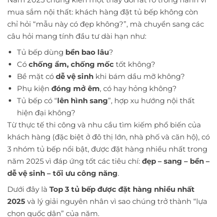
mua sắm nội thất: khách hàng đặt tủ bếp không còn
chỉ hỏi “mẫu này có đẹp không?”, mà chuyển sang các
câu hỏi mang tính đầu tư dài hạn như:
Tủ bếp dùng
bền bao lâu
?
Có
chống ẩm, chống mốc
tốt không?
Bề mặt có
dễ vệ sinh
khi bám dầu mỡ không?
Phụ kiện
đóng mở êm
, có hay hỏng không?
Tủ bếp có “
lên hình sang
”, hợp xu hướng nội thất
hiện đại không?
Từ thực tế thi công và nhu cầu tìm kiếm phổ biến của
khách hàng (đặc biệt ở đô thị lớn, nhà phố và căn hộ), có
3 nhóm tủ bếp nổi bật, được đặt hàng nhiều nhất trong
năm 2025 vì đáp ứng tốt các tiêu chí:
đẹp – sang – bền –
dễ vệ sinh – tối ưu công năng
.
Dưới đây là
Top 3 tủ bếp được đặt hàng nhiều nhất
2025
và lý giải nguyên nhân vì sao chúng trở thành “lựa
chọn quốc dân” của năm.