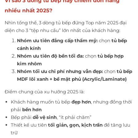
Vì sao 3 dòng tủ bếp này chiếm đơn hàng
nhiều nhất 2025?
Nhìn tổng thể, 3 dòng tủ bếp đứng Top năm 2025 đại
diện cho 3 “tệp nhu cầu” lớn nhất của khách hàng:
Nhóm ưu tiên đẳng cấp thẩm mỹ:
chọn
tủ bếp
cánh kính
Nhóm ưu tiên độ bền tối đa:
chọn
tủ bếp hợp
kim nhôm
Nhóm tối ưu chi phí nhưng vẫn đẹp:
chọn
tủ bếp
MDF lõi xanh + bề mặt phủ (Acrylic/Laminate)
Điểm chung của xu hướng 2025 là:
Khách hàng muốn tủ bếp
đẹp hơn
, nhưng đồng thời
phải
bền hơn
Bếp phải
dễ vệ sinh
, “ít phải chăm”
Thiết kế ưu tiên
tối giản, gọn, kịch trần
để tăng lưu
trữ