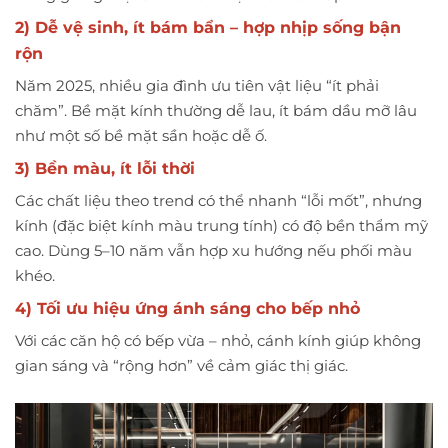
2) Dễ vệ sinh, ít bám bẩn – hợp nhịp sống bận
rộn
Năm 2025, nhiều gia đình ưu tiên vật liệu “ít phải
chăm”. Bề mặt kính thường dễ lau, ít bám dầu mỡ lâu
như một số bề mặt sần hoặc dễ ố.
3) Bền màu, ít lỗi thời
Các chất liệu theo trend có thể nhanh “lỗi mốt”, nhưng
kính (đặc biệt kính màu trung tính) có độ bền thẩm mỹ
cao. Dùng 5–10 năm vẫn hợp xu hướng nếu phối màu
khéo.
4) Tối ưu hiệu ứng ánh sáng cho bếp nhỏ
Với các căn hộ có bếp vừa – nhỏ, cánh kính giúp không
gian sáng và “rộng hơn” về cảm giác thị giác.