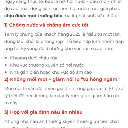
ngày càng thực tế: bếp là nơi hơi nước – dầu mỡ – nhiệt
độ cao hoạt động liên tục, nên họ muốn một giải pháp
chịu được môi trường bếp
mà ít phát sinh sửa chữa.
1) Chống nước và chống ẩm cực tốt
Tâm lý chung của khách hàng 2025 là “đầu tư một lần,
dùng lâu, khỏi lo phồng rộp”. Tủ bếp hợp kim nhôm đáp
ứng tốt kỳ vọng đó ở những khu vực rủi ro cao như:
Khoang dưới chậu rửa
Khu vực thường xuyên có hơi nước
Nhà gần biển hoặc khu vực độ ẩm cao
2) Không mối mọt – giảm nỗi lo “tủ hỏng ngầm”
Mối mọt là vấn đề nhiều gia đình từng gặp và rất khó xử
lý triệt để nếu không làm lại. Nhôm giúp giảm hẳn rủi
ro này.
3) Hợp với gia đình nấu ăn nhiều
Những nhà nấu ăn thường xuyên thường ưu tiên chất