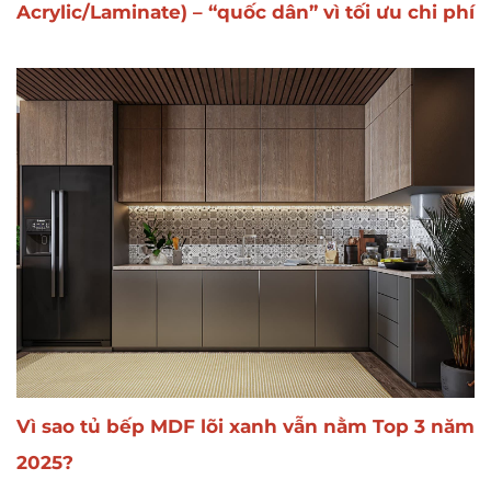
Acrylic/Laminate) – “quốc dân” vì tối ưu chi phí
Vì sao
tủ bếp MDF lõi xanh
vẫn nằm Top 3 năm
2025?