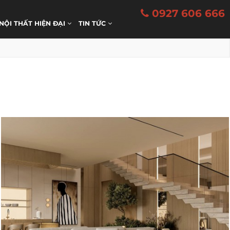
0927 606 666
 NỘI THẤT HIỆN ĐẠI
TIN TỨC