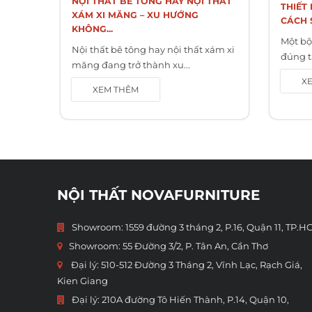
NỘI THẤT BÊ TÔNG HAY NỘI THẤT
THIẾT
XÁM XI MĂNG – XU HƯỚNG
CÁCH 
KHÔNG...
Một bộ
Nội thất bê tông hay nội thất xám xi
đúng t
măng đang trở thành xu...
X
XEM THÊM
NỘI THẤT NOVAFURNITURE
Showroom: 1559 đường 3 tháng 2, P.16, Quận 11, TP.H
Showroom:
55 Đường 3/2, P. Tân An, Cần Thơ
Đại lý: 510-512 Đường 3 Tháng 2, Vĩnh Lạc, Rạch Giá,
Kien Giang
Đại lý: 210A đường Tô Hiến Thành, P.14, Quận 10,