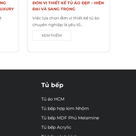
ƯNG
ĐƠN VỊ THIẾT KẾ TỦ ÁO ĐẸP – HIỆN
LUXURY
ĐẠI VÀ SANG TRỌNG
t
Việc lựa chọn đơn vị thiết kế tủ áo
chuyên nghiệp là yếu tố...
XEM THÊM
Tủ bếp
Tủ áo HCM
Tủ bếp hợp kim Nhôm
Tủ bếp MDF Phủ Melamine
Tủ bếp Acrylic