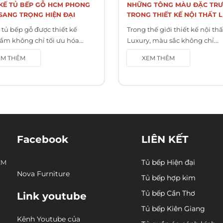
 KẾ TỦ BẾP GỖ HCM PHONG
NHỮNG TÔNG MÀU ĐẶC TR
SANG TRỌNG HIỆN ĐẠI
TRONG THIẾT KẾ NỘI THẤT 
 tủ bếp gỗ được thiết kế
Trong thế giới thiết kế nội thấ
ầm không chỉ tối ưu hóa...
Luxury, màu sắc không chỉ...
EM THÊM
XEM THÊM
Facebook
LIÊN KẾT
Tủ bếp Hiện đại
CM
Nova Furniture
Tủ bếp hợp kim
Tủ bếp Cần Thơ
Link youtube
Tủ bếp Kiên Giang
Kênh Youtube của