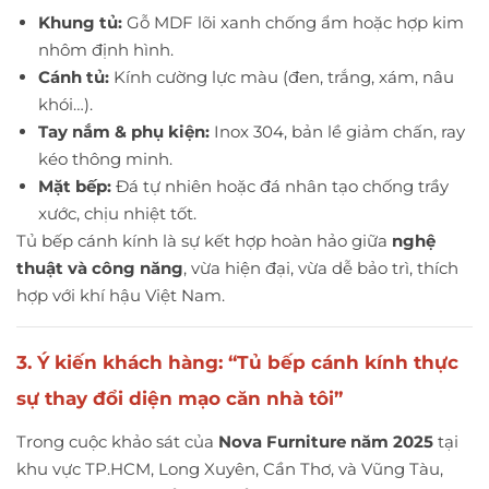
Khung tủ:
Gỗ MDF lõi xanh chống ẩm hoặc hợp kim
nhôm định hình.
Cánh tủ:
Kính cường lực màu (đen, trắng, xám, nâu
khói…).
Tay nắm & phụ kiện:
Inox 304, bản lề giảm chấn, ray
kéo thông minh.
Mặt bếp:
Đá tự nhiên hoặc đá nhân tạo chống trầy
xước, chịu nhiệt tốt.
Tủ bếp cánh kính là sự kết hợp hoàn hảo giữa
nghệ
thuật và công năng
, vừa hiện đại, vừa dễ bảo trì, thích
hợp với khí hậu Việt Nam.
3. Ý kiến khách hàng: “
Tủ bếp cánh kính
thực
sự thay đổi diện mạo căn nhà tôi”
Trong cuộc khảo sát của
Nova Furniture năm 2025
tại
khu vực TP.HCM, Long Xuyên, Cần Thơ, và Vũng Tàu,