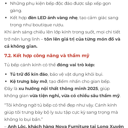
Những phụ kiện bếp độc đáo được sắp xếp gọn
gàng.
Kết hợp
đèn LED ánh vàng nhẹ
, tạo cảm giác sang
trọng như boutique rượu.
Khi ánh sáng chiếu lên lớp kính trong suốt, mọi chi tiết
trở nên lung linh –
tôn lên giá trị của từng món đồ và
cả không gian.
7.2. Kết hợp công năng và thẩm mỹ
Tủ bếp cánh kính có thể
đóng vai trò kép:
Tủ trữ đồ kín đáo
, bảo vệ vật dụng khỏi bụi.
Kệ trưng bày mở
, tạo điểm nhấn cho gian bếp.
Đây là
xu hướng nội thất thông minh 2025
, giúp
không gian
vừa tiện nghi, vừa có chiều sâu thẩm mỹ
.
“Tôi không ngờ tủ bếp có thể đẹp như vậy. Cánh kính
giúp tôi trưng bày bộ ly sưu tập cực kỳ sang trọng mà
không lo bụi bẩn.”
–
Anh Lộc, khách hàng Nova Furniture tại Long Xuyên