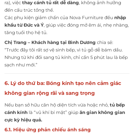
ra), việc
thay cánh tủ rất dễ dàng
, không ảnh hưởng
đến cấu trúc tổng thể.
Các phụ kiện giảm chấn của Nova Furniture đều
nhập
khẩu từ Đức và Ý
, giúp việc đóng mở êm ái, nhẹ nhàng,
tăng tuổi thọ hệ tủ.
Chị Trang – Khách hàng tại Bình Dương
chia sẻ:
“Trước đây tôi rất sợ vệ sinh bếp, vì tủ gỗ dễ bám dầu.
Nhưng từ khi đổi sang tủ kính, chỉ cần 5 phút lau là bếp
sạch như mới.”
6. Lý do thứ ba: Bóng kính tạo nên cảm giác
không gian rộng rãi và sang trọng
Nếu bạn sở hữu căn hộ diện tích vừa hoặc nhỏ,
tủ bếp
cánh kính
là “vũ khí bí mật” giúp
ăn gian không gian
cực kỳ hiệu quả.
6.1. Hiệu ứng phản chiếu ánh sáng