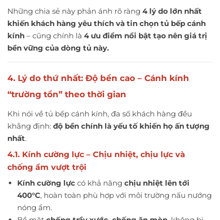
Những chia sẻ này phản ánh rõ ràng
4 lý do lớn nhất
khiến khách hàng yêu thích và tin chọn tủ bếp cánh
kính
– cũng chính là
4 ưu điểm nổi bật tạo nên giá trị
bền vững của dòng tủ này.
4. Lý do thứ nhất: Độ bền cao – Cánh kính
“trường tồn” theo thời gian
Khi nói về tủ bếp cánh kính, đa số khách hàng đều
khẳng định:
độ bền chính là yếu tố khiến họ ấn tượng
nhất
.
4.1. Kính cường lực – Chịu nhiệt, chịu lực và
chống ẩm vượt trội
Kính cường lực
có khả năng
chịu nhiệt lên tới
400°C
, hoàn toàn phù hợp với môi trường nấu nướng
nóng ẩm.
Bề mặt
chống trầy xước, chống ăn mòn
, không bị