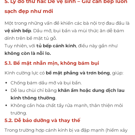
5. Lý do thứ hai: Dễ vệ sinh – Giữ căn bếp luôn
sạch đẹp như mới
Một trong những vấn đề khiến các bà nội trợ đau đầu là
vệ sinh bếp
. Dầu mỡ, bụi bẩn và mùi thức ăn dễ bám
dính trên bề mặt tủ gỗ.
Tuy nhiên, với
tủ bếp cánh kính
, điều này gần như
không còn là nỗi lo.
5.1. Bề mặt nhẵn mịn, không bám bụi
Kính cường lực có
bề mặt phẳng và trơn bóng
, giúp:
Chống bám dầu mỡ và bụi bẩn.
Dễ lau chùi chỉ bằng
khăn ẩm hoặc dung dịch lau
kính thông thường
.
Không cần hóa chất tẩy rửa mạnh, thân thiện môi
trường.
5.2. Dễ bảo dưỡng và thay thế
Trong trường hợp cánh kính bị va đập mạnh (hiếm xảy