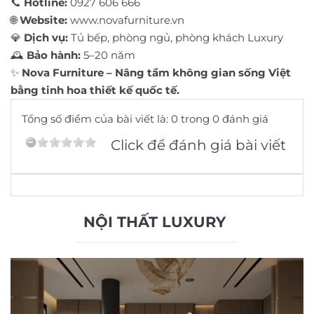
📞
Hotline:
0927 606 666
🌐
Website:
www.novafurniture.vn
💎
Dịch vụ:
Tủ bếp, phòng ngủ, phòng khách Luxury
🕰️
Bảo hành:
5–20 năm
✨
Nova Furniture – Nâng tầm không gian sống Việt
bằng tinh hoa thiết kế quốc tế.
Tổng số điểm của bài viết là: 0 trong 0 đánh giá
Click để đánh giá bài viết
NỘI THẤT LUXURY