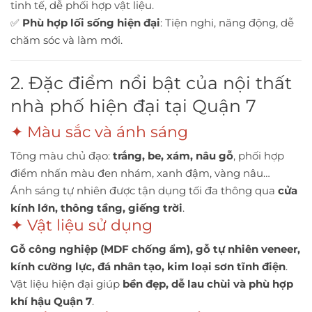
tinh tế, dễ phối hợp vật liệu.
✅
Phù hợp lối sống hiện đại
: Tiện nghi, năng động, dễ
chăm sóc và làm mới.
2. Đặc điểm nổi bật của nội thất
nhà phố hiện đại tại Quận 7
✦ Màu sắc và ánh sáng
Tông màu chủ đạo:
trắng, be, xám, nâu gỗ
, phối hợp
điểm nhấn màu đen nhám, xanh đậm, vàng nâu…
Ánh sáng tự nhiên được tận dụng tối đa thông qua
cửa
kính lớn, thông tầng, giếng trời
.
✦ Vật liệu sử dụng
Gỗ công nghiệp (MDF chống ẩm), gỗ tự nhiên veneer,
kính cường lực, đá nhân tạo, kim loại sơn tĩnh điện
.
Vật liệu hiện đại giúp
bền đẹp, dễ lau chùi và phù hợp
khí hậu Quận 7
.