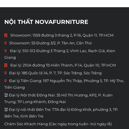
NỘI THẤT NOVAFURNITURE
Showroom: 1559 đường 3 tháng 2, P.16, Quận 11, TP.HCM
Showroom:
55 Đường 3/2, P. Tân An, Cần Thơ
Đại lý: 510-512 Đường 3 Tháng 2, Vĩnh Lạc, Rạch Giá, Kien
Giang
Đại lý: 210A đường Tô Hiến Thành, P.14, Quận 10, TP.HCM
Đại lý: 185 Quốc lộ 1A, P. 7, TP. Sóc Trăng, Sóc Trăng
Đại lý Tiền Giang: 197 Nguyễn Thị Thập, Phường 5, TP. Mỹ Tho,
Tiền Giang
💒 Đại lý Nội thất Đồng Nai: 35 Hồ Thị Hương, KP2, P. Xuân
Trung, TP Long Khánh, Đồng Nai
💒 Đại lý nội thất Bến Tre: 77A đại lộ Đồng Khởi, phường 3, TP.
Bến Tre, tỉnh Bến Tre
Chăm Sóc Khách Hàng (Các ngày trong tuần- trừ ngày lễ)