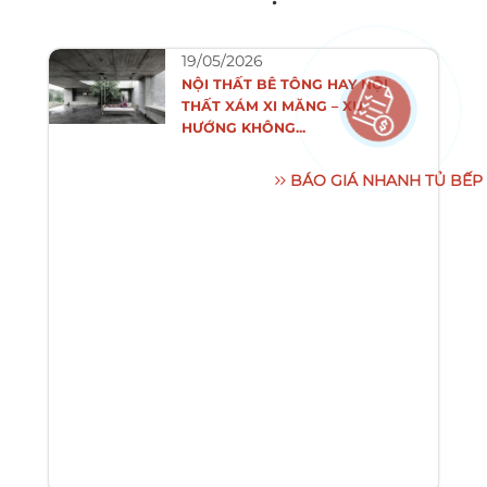
19/05/2026
NỘI THẤT BÊ TÔNG HAY NỘI
THẤT XÁM XI MĂNG – XU
HƯỚNG KHÔNG...
BÁO GIÁ NHANH TỦ BẾP