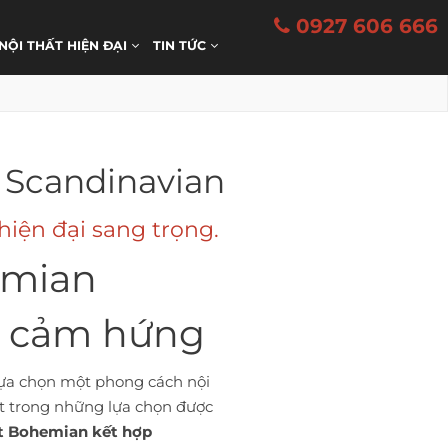
0927 606 666
 NỘI THẤT HIỆN ĐẠI
TIN TỨC
 Scandinavian
iện đại sang trọng.
emian
ầy cảm hứng
lựa chọn một phong cách nội
t trong những lựa chọn được
t Bohemian kết hợp