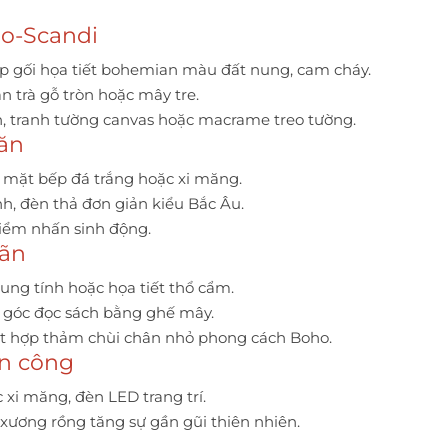
o-Scandi
ợp gối họa tiết bohemian màu đất nung, cam cháy.
n trà gỗ tròn hoặc mây tre.
ên, tranh tường canvas hoặc macrame treo tường.
 ăn
, mặt bếp đá trắng hoặc xi măng.
h, đèn thả đơn giản kiểu Bắc Âu.
iểm nhấn sinh động.
iãn
rung tính hoặc họa tiết thổ cẩm.
 góc đọc sách bằng ghế mây.
kết hợp thảm chùi chân nhỏ phong cách Boho.
an công
 xi măng, đèn LED trang trí.
 xương rồng tăng sự gần gũi thiên nhiên.