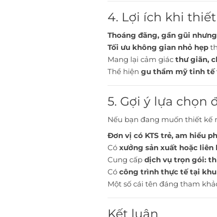
4. Lợi ích khi th
Thoáng đãng, gần gũi nhưn
Tối ưu không gian nhỏ hẹp
th
Mang lại cảm giác
thư giãn, c
Thể hiện
gu thẩm mỹ tinh tế v
5. Gợi ý lựa chọn 
Nếu bạn đang muốn thiết kế n
Đơn vị có KTS trẻ, am hiểu p
Có
xưởng sản xuất hoặc liên 
Cung cấp
dịch vụ trọn gói: t
Có
công trình thực tế tại kh
Một số cái tên đáng tham khả
Kết luận