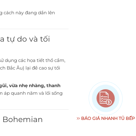
ng cách này đang dần lên
 tự do và tối
ử dụng các họa tiết thổ cẩm,
h Bắc Âu) lại đề cao sự tối
ũi, vừa nhẹ nhàng, thanh
ấm áp quanh năm và lối sống
ch Bohemian
BÁO GIÁ NHANH TỦ BẾP