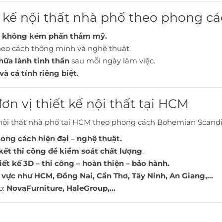
iết kế nội thất nhà phố theo phong 
g không kém phần thẩm mỹ.
eo cách thông minh và nghệ thuật.
hữa lành tinh thần
sau mỗi ngày làm việc.
à cá tính riêng biệt
.
đơn vị thiết kế nội thất tại HCM
ội thất nhà phố tại HCM theo phong cách Bohemian Scandin
hong cách hiện đại – nghệ thuật.
kết thi công để kiểm soát chất lượng
.
hiết kế 3D – thi công – hoàn thiện – bảo hành.
u vực như HCM, Đồng Nai, Cần Thơ, Tây Ninh, An Giang,...
o:
NovaFurniture, HaleGroup,...