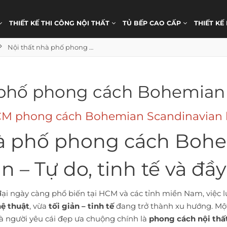
THIẾT KẾ THI CÔNG NỘI THẤT
TỦ BẾP CAO CẤP
THIẾT KẾ
Nội thất nhà phố phong cách Bohemian Scandinavian
 phố phong cách Bohemian
CM phong cách Bohemian Scandinavian h
hà phố phong cách Boh
n – Tự do, tinh tế và đ
đại ngày càng phổ biến tại HCM và các tỉnh miền Nam, việc 
ệ thuật
, vừa
tối giản – tinh tế
đang trở thành xu hướng. Mộ
 và người yêu cái đẹp ưa chuộng chính là
phong cách nội thấ