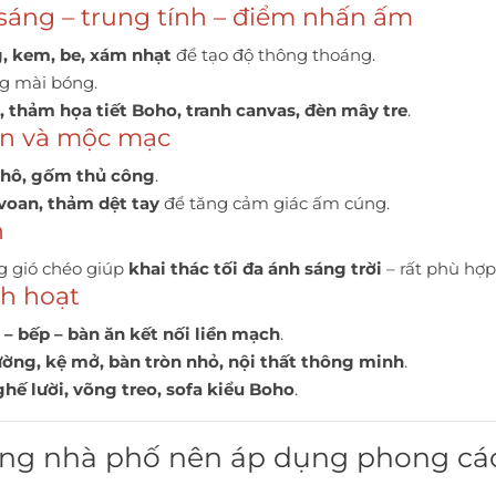
sáng – trung tính – điểm nhấn ấm
g, kem, be, xám nhạt
để tạo độ thông thoáng.
g mài bóng.
, thảm họa tiết Boho, tranh canvas, đèn mây tre
.
iên và mộc mạc
i thô, gốm thủ công
.
voan, thảm dệt tay
để tăng cảm giác ấm cúng.
n
g gió chéo giúp
khai thác tối đa ánh sáng trời
– rất phù hợp
nh hoạt
– bếp – bàn ăn kết nối liền mạch
.
ờng, kệ mở, bàn tròn nhỏ, nội thất thông minh
.
ghế lười, võng treo, sofa kiểu Boho
.
rong nhà phố nên áp dụng phong c