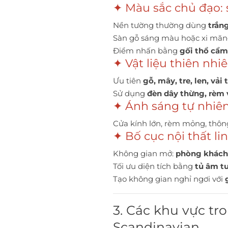
✦ Màu sắc chủ đạo: 
Nền tường thường dùng
trắn
Sàn gỗ sáng màu hoặc xi măn
Điểm nhấn bằng
gối thổ cẩm
✦ Vật liệu thiên nh
Ưu tiên
gỗ, mây, tre, len, vả
Sử dụng
đèn dây thừng, rèm 
✦ Ánh sáng tự nhiê
Cửa kính lớn, rèm mỏng, thôn
✦ Bố cục nội thất li
Không gian mở:
phòng khách 
Tối ưu diện tích bằng
tủ âm tư
Tạo không gian nghỉ ngơi với
3. Các khu vực t
Scandinavian