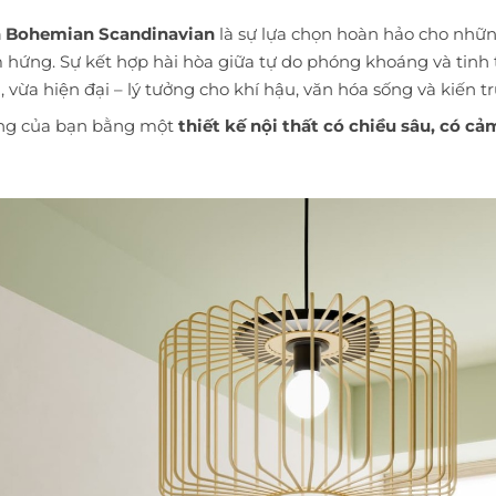
h Bohemian Scandinavian
là sự lựa chọn hoàn hảo cho nhữn
 hứng. Sự kết hợp hài hòa giữa tự do phóng khoáng và tinh
vừa hiện đại – lý tưởng cho khí hậu, văn hóa sống và kiến tr
ống của bạn bằng một
thiết kế nội thất có chiều sâu, có 