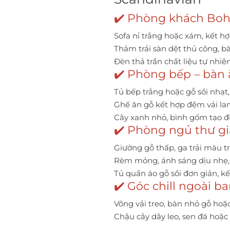
✔️ Phòng khách Boh
Sofa nỉ trắng hoặc xám, kết h
Thảm trải sàn dệt thủ công, bà
Đèn thả trần chất liệu tự nhi
✔️ Phòng bếp – bàn
Tủ bếp trắng hoặc gỗ sồi nhạt
Ghế ăn gỗ kết hợp đệm vải lan
Cây xanh nhỏ, bình gốm tạo đ
✔️ Phòng ngủ thư g
Giường gỗ thấp, ga trải màu t
Rèm mỏng, ánh sáng dịu nhẹ,
Tủ quần áo gỗ sồi đơn giản, 
✔️ Góc chill ngoài b
Võng vải treo, bàn nhỏ gỗ hoặc
Chậu cây dây leo, sen đá hoặc