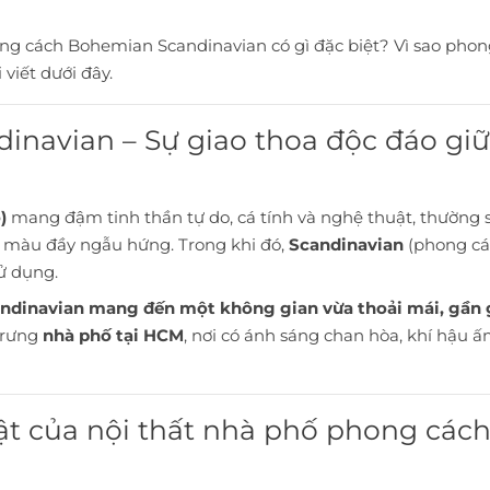
ong cách Bohemian Scandinavian có gì đặc biệt? Vì sao pho
viết dưới đây.
inavian – Sự giao thoa độc đáo giữa
)
mang đậm tinh thần tự do, cá tính và nghệ thuật, thường s
i màu đầy ngẫu hứng. Trong khi đó,
Scandinavian
(phong các
ử dụng.
dinavian mang đến một không gian vừa thoải mái, gần g
trưng
nhà phố tại HCM
, nơi có ánh sáng chan hòa, khí hậu 
bật của nội thất nhà phố phong cá