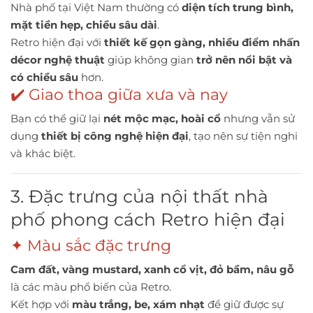
Nhà phố tại Việt Nam thường có
diện tích trung bình,
mặt tiền hẹp, chiều sâu dài
.
Retro hiện đại với
thiết kế gọn gàng, nhiều điểm nhấn
décor nghệ thuật
giúp không gian
trở nên nổi bật và
có chiều sâu
hơn.
✔️ Giao thoa giữa xưa và nay
Bạn có thể giữ lại
nét mộc mạc, hoài cổ
nhưng vẫn sử
dụng
thiết bị công nghệ hiện đại
, tạo nên sự tiện nghi
và khác biệt.
3. Đặc trưng của nội thất nhà
phố phong cách Retro hiện đại
✦ Màu sắc đặc trưng
Cam đất, vàng mustard, xanh cổ vịt, đỏ bầm, nâu gỗ
là các màu phổ biến của Retro.
Kết hợp với
màu trắng, be, xám nhạt
để giữ được sự