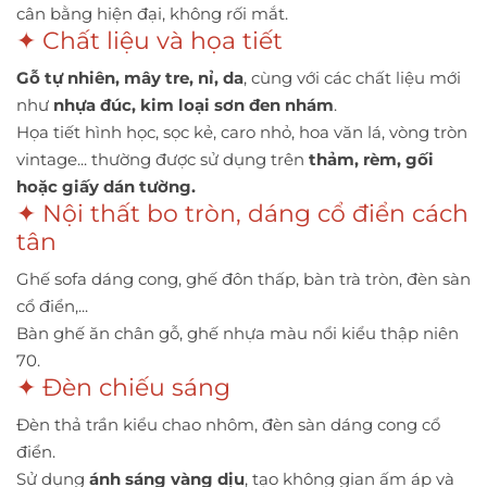
cân bằng hiện đại, không rối mắt.
✦ Chất liệu và họa tiết
Gỗ tự nhiên, mây tre, nỉ, da
, cùng với các chất liệu mới
như
nhựa đúc, kim loại sơn đen nhám
.
Họa tiết hình học, sọc kẻ, caro nhỏ, hoa văn lá, vòng tròn
vintage... thường được sử dụng trên
thảm, rèm, gối
hoặc giấy dán tường.
✦ Nội thất bo tròn, dáng cổ điển cách
tân
Ghế sofa dáng cong, ghế đôn thấp, bàn trà tròn, đèn sàn
cổ điển,...
Bàn ghế ăn chân gỗ, ghế nhựa màu nổi kiểu thập niên
70.
✦ Đèn chiếu sáng
Đèn thả trần kiểu chao nhôm, đèn sàn dáng cong cổ
điển.
Sử dụng
ánh sáng vàng dịu
, tạo không gian ấm áp và