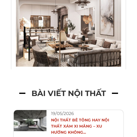
BÀI VIẾT NỘI THẤT
19/05/2026
NỘI THẤT BÊ TÔNG HAY NỘI
THẤT XÁM XI MĂNG – XU
HƯỚNG KHÔNG...