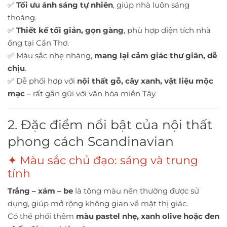
✅
Tối ưu ánh sáng tự nhiên
, giúp nhà luôn sáng
thoáng.
✅
Thiết kế tối giản, gọn gàng
, phù hợp diện tích nhà
ống tại Cần Thơ.
✅ Màu sắc nhẹ nhàng,
mang lại cảm giác thư giãn, dễ
chịu
.
✅ Dễ phối hợp với
nội thất gỗ, cây xanh, vật liệu mộc
mạc
– rất gần gũi với văn hóa miền Tây.
2. Đặc điểm nổi bật của nội thất
phong cách Scandinavian
✦ Màu sắc chủ đạo: sáng và trung
tính
Trắng – xám – be
là tông màu nền thường được sử
dụng, giúp mở rộng không gian về mặt thị giác.
Có thể phối thêm
màu pastel nhẹ, xanh olive hoặc đen