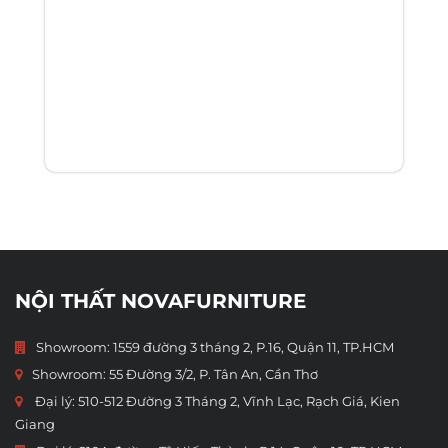
NỘI THẤT NOVAFURNITURE
Showroom: 1559 đường 3 tháng 2, P.16, Quận 11, TP.HCM
Showroom:
55 Đường 3/2, P. Tân An, Cần Thơ
Đại lý: 510-512 Đường 3 Tháng 2, Vĩnh Lạc, Rạch Giá, Kien
Giang