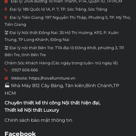
Đại lý: 210A đường Tô Hiến Thành, P.14, Quận 10, TP.HCM
Đại lý: 185 Quốc lộ 1A, P. 7, TP. Sóc Trăng, Sóc Trăng
Đại lý Tiền Giang: 197 Nguyễn Thị Thập, Phường 5, TP. Mỹ Tho,
Tiền Giang
💒 Đại lý Nội thất Đồng Nai: 35 Hồ Thị Hương, KP2, P. Xuân
Trung, TP Long Khánh, Đồng Nai
💒 Đại lý nội thất Bến Tre: 77A đại lộ Đồng Khởi, phường 3, TP.
Bến Tre, tỉnh Bến Tre
Chăm Sóc Khách Hàng (Các ngày trong tuần- trừ ngày lễ)
0927 606 666
Website:
https://novafurniture.vn
🏭 Nhà Máy B12 Cây Bàng, Tân kiên,Bình Chánh,TP
HCM
Chuyên thiết kế thi công
Nội thất hiện đại
,
Thiết kế Nội thất Luxury
Chính sách bảo mật thông tin
Facebook