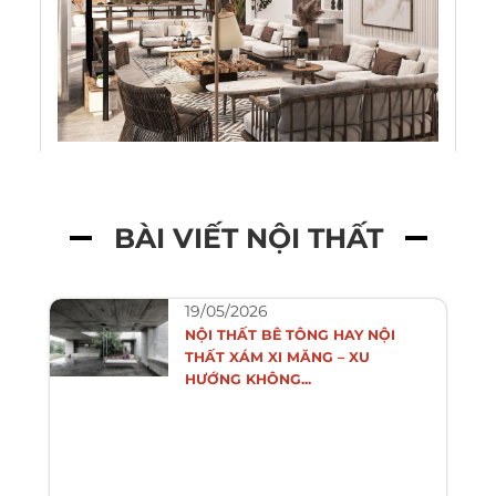
BÀI VIẾT NỘI THẤT
19/05/2026
NỘI THẤT BÊ TÔNG HAY NỘI
THẤT XÁM XI MĂNG – XU
HƯỚNG KHÔNG...