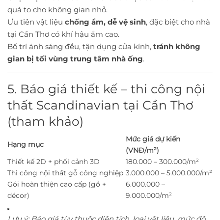
quá to cho không gian nhỏ.
Ưu tiên vật liệu
chống ẩm, dễ vệ sinh
, đặc biệt cho nhà
tại Cần Thơ có khí hậu ẩm cao.
Bố trí ánh sáng đều, tận dụng cửa kính,
tránh không
gian bị tối vùng trung tâm nhà ống
.
5. Báo giá thiết kế – thi công nội
thất Scandinavian tại Cần Thơ
(tham khảo)
Mức giá dự kiến
Hạng mục
(VNĐ/m²)
Thiết kế 2D + phối cảnh 3D
180.000 – 300.000/m²
Thi công nội thất gỗ công nghiệp
3.000.000 – 5.000.000/m²
Gói hoàn thiện cao cấp (gỗ +
6.000.000 –
décor)
9.000.000/m²
Lưu ý: Báo giá tùy thuộc diện tích, loại vật liệu, mức độ