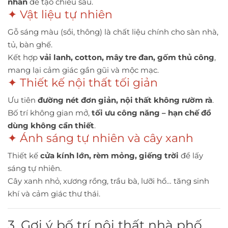
nhấn
để tạo chiều sâu.
✦ Vật liệu tự nhiên
Gỗ sáng màu (sồi, thông) là chất liệu chính cho sàn nhà,
tủ, bàn ghế.
Kết hợp
vải lanh, cotton, mây tre đan, gốm thủ công
,
mang lại cảm giác gần gũi và mộc mạc.
✦ Thiết kế nội thất tối giản
Ưu tiên
đường nét đơn giản, nội thất không rườm rà
.
Bố trí không gian mở,
tối ưu công năng – hạn chế đồ
dùng không cần thiết
.
✦ Ánh sáng tự nhiên và cây xanh
Thiết kế
cửa kính lớn, rèm mỏng, giếng trời
để lấy
sáng tự nhiên.
Cây xanh nhỏ, xương rồng, trầu bà, lưỡi hổ… tăng sinh
khí và cảm giác thư thái.
3. Gợi ý bố trí nội thất nhà phố