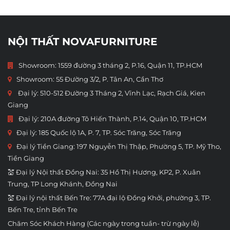
NỘI THẤT NOVAFURNITURE
Showroom: 1559 đường 3 tháng 2, P.16, Quận 11, TP.HCM
Showroom:
55 Đường 3/2, P. Tân An, Cần Thơ
Đại lý: 510-512 Đường 3 Tháng 2, Vĩnh Lạc, Rạch Giá, Kien
Giang
Đại lý: 210A đường Tô Hiến Thành, P.14, Quận 10, TP.HCM
Đại lý: 185 Quốc lộ 1A, P. 7, TP. Sóc Trăng, Sóc Trăng
Đại lý Tiền Giang: 197 Nguyễn Thị Thập, Phường 5, TP. Mỹ Tho,
Tiền Giang
💒 Đại lý Nội thất Đồng Nai: 35 Hồ Thị Hương, KP2, P. Xuân
Trung, TP Long Khánh, Đồng Nai
💒 Đại lý nội thất Bến Tre: 77A đại lộ Đồng Khởi, phường 3, TP.
Bến Tre, tỉnh Bến Tre
Chăm Sóc Khách Hàng (Các ngày trong tuần- trừ ngày lễ)