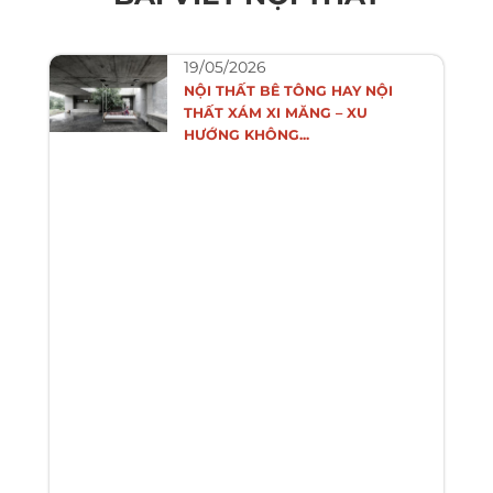
19/05/2026
NỘI THẤT BÊ TÔNG HAY NỘI
THẤT XÁM XI MĂNG – XU
HƯỚNG KHÔNG...