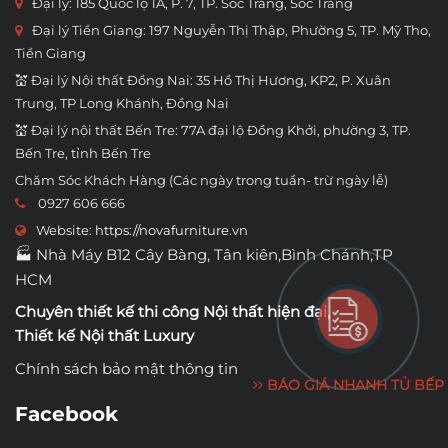
Đại lý: 185 Quốc lộ 1A, P. 7, TP. Sóc Trăng, Sóc Trăng
Đại lý Tiền Giang: 197 Nguyễn Thị Thập, Phường 5, TP. Mỹ Tho,
Tiền Giang
💒 Đại lý Nội thất Đồng Nai: 35 Hồ Thị Hương, KP2, P. Xuân
Trung, TP Long Khánh, Đồng Nai
💒 Đại lý nội thất Bến Tre: 77A đại lộ Đồng Khởi, phường 3, TP.
Bến Tre, tỉnh Bến Tre
Chăm Sóc Khách Hàng (Các ngày trong tuần- trừ ngày lễ)
0927 606 666
Website:
https://novafurniture.vn
🏭 Nhà Máy B12 Cây Bàng, Tân kiên,Bình Chánh,TP
HCM
Chuyên thiết kế thi công
Nội thất hiện đại
,
Thiết kế Nội thất Luxury
Chính sách bảo mật thông tin
BÁO GIÁ NHANH TỦ BẾP
Facebook