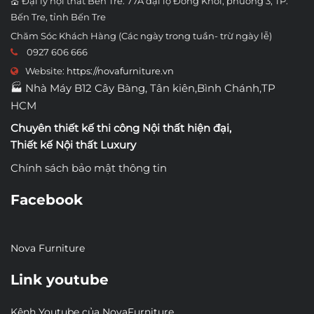
💒 Đại lý nội thất Bến Tre: 77A đại lộ Đồng Khởi, phường 3, TP.
Bến Tre, tỉnh Bến Tre
Chăm Sóc Khách Hàng (Các ngày trong tuần- trừ ngày lễ)
0927 606 666
Website:
https://novafurniture.vn
🏭 Nhà Máy B12 Cây Bàng, Tân kiên,Bình Chánh,TP
HCM
Chuyên thiết kế thi công
Nội thất hiện đại
,
Thiết kế Nội thất Luxury
Chính sách bảo mật thông tin
Facebook
Nova Furniture
Link youtube
Kênh Youtube của NovaFurniture