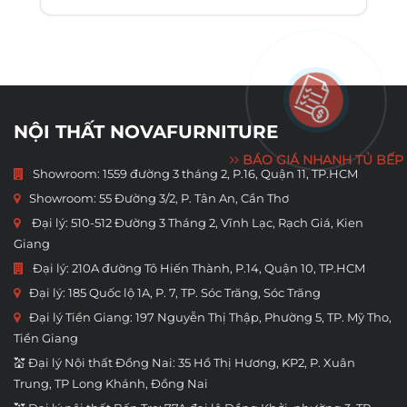
NỘI THẤT NOVAFURNITURE
BÁO GIÁ NHANH TỦ BẾP
Showroom: 1559 đường 3 tháng 2, P.16, Quận 11, TP.HCM
Showroom:
55 Đường 3/2, P. Tân An, Cần Thơ
Đại lý: 510-512 Đường 3 Tháng 2, Vĩnh Lạc, Rạch Giá, Kien
Giang
Đại lý: 210A đường Tô Hiến Thành, P.14, Quận 10, TP.HCM
Đại lý: 185 Quốc lộ 1A, P. 7, TP. Sóc Trăng, Sóc Trăng
Đại lý Tiền Giang: 197 Nguyễn Thị Thập, Phường 5, TP. Mỹ Tho,
Tiền Giang
💒 Đại lý Nội thất Đồng Nai: 35 Hồ Thị Hương, KP2, P. Xuân
Trung, TP Long Khánh, Đồng Nai