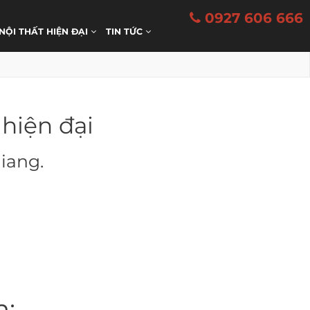
0927 606 666
 NỘI THẤT HIỆN ĐẠI
TIN TỨC
 hiện đại
Giang.
m: