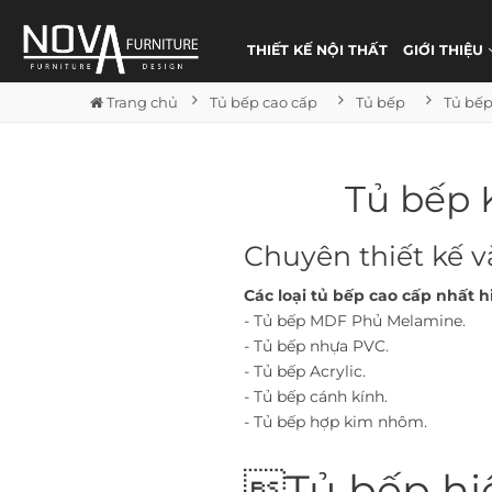
THIẾT KẾ NỘI THẤT
GIỚI THIỆU
Trang chủ
Tủ bếp cao cấp
Tủ bếp
Tủ bếp K
Chuyên thiết kế và
Các loại tủ bếp cao cấp nhất h
- Tủ bếp MDF Phủ Melamine.
- Tủ bếp nhựa PVC.
- Tủ bếp Acrylic.
- Tủ bếp cánh kính.
- Tủ bếp hợp kim nhôm.
Tủ bếp hiệ