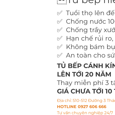
✅ Tuổi thọ lên đ
✅ Chống nước 1
✅ Chống trầy xướ
✅ Hạn chế rủi ro,
✅ Không bám bụ
✅ An toàn cho sứ
TỦ BẾP CÁNH KÍ
LÊN TỚI 20 NĂM
Thay miễn phí 3 t
GIÁ CHƯA TỚI 1
Địa chỉ: 510-512 Đường 3 Thá
HOTLINE 0927 606 666
Tư vấn chuyên nghiệp 24/7