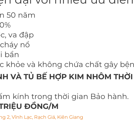
ến 50 năm
00%
c, va đập
 cháy nổ
i bẩn
c khỏe và không chứa chất gây bệ
NH VÀ TỦ BẾ HỢP KIM NHÔM THỜ
ấm kính trong thời gian Bảo hành.
0 TRIỆU ĐỒNG/M
ng 2, Vĩnh Lạc, Rạch Giá, Kiên Giang