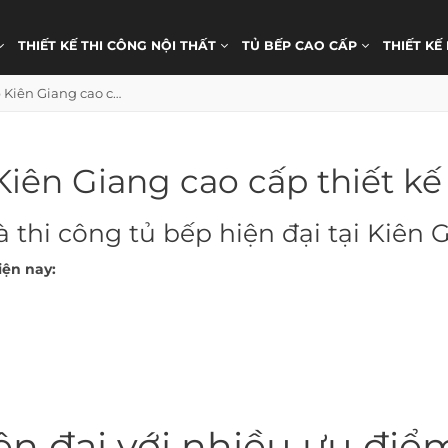
THIẾT KẾ THI CÔNG NỘI THẤT
TỦ BẾP CAO CẤP
THIẾT KẾ
Tủ bếp Kiên Giang cao cấp thiết kế hiện đại
iên Giang cao cấp thiết kế
 thi công tủ bếp hiện đại tại Kiên 
iện nay:
n đại với nhiều ưu điể