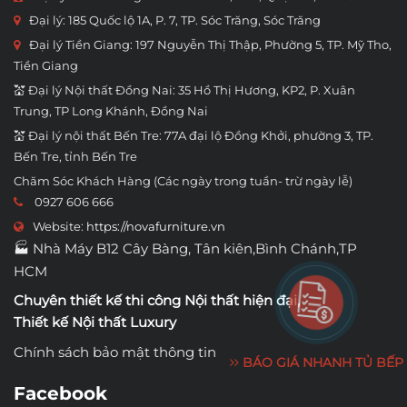
Đại lý: 185 Quốc lộ 1A, P. 7, TP. Sóc Trăng, Sóc Trăng
Đại lý Tiền Giang: 197 Nguyễn Thị Thập, Phường 5, TP. Mỹ Tho,
Tiền Giang
💒 Đại lý Nội thất Đồng Nai: 35 Hồ Thị Hương, KP2, P. Xuân
Trung, TP Long Khánh, Đồng Nai
💒 Đại lý nội thất Bến Tre: 77A đại lộ Đồng Khởi, phường 3, TP.
Bến Tre, tỉnh Bến Tre
Chăm Sóc Khách Hàng (Các ngày trong tuần- trừ ngày lễ)
0927 606 666
Website:
https://novafurniture.vn
🏭 Nhà Máy B12 Cây Bàng, Tân kiên,Bình Chánh,TP
HCM
Chuyên thiết kế thi công
Nội thất hiện đại
,
Thiết kế Nội thất Luxury
Chính sách bảo mật thông tin
BÁO GIÁ NHANH TỦ BẾP
Facebook