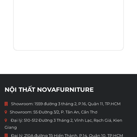
NỘI THẤT NOVAFURNITURE
Showroom: 1559 đường 3 tháng 2, P.16, Quận 11, TP.HCM
Showroom:
55 Đường 3/2, P. Tân An, Cần Thơ
Đại lý: 510-512 Đường 3 Tháng 2, Vĩnh Lạc, Rạch Giá, Kien
Giang
Đại lý: 210A đường Tô Hiến Thành, P.14, Quận 10, TP.HCM