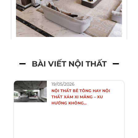
BÀI VIẾT NỘI THẤT
19/05/2026
NỘI THẤT BÊ TÔNG HAY NỘI
THẤT XÁM XI MĂNG – XU
HƯỚNG KHÔNG...