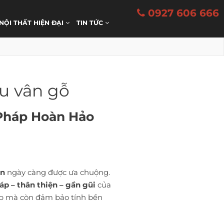
0927 606 666
 NỘI THẤT HIỆN ĐẠI
TIN TỨC
u vân gỗ
 Pháp Hoàn Hảo
ên
ngày càng được ưa chuộng.
áp – thân thiện – gần gũi
của
ẹp mà còn đảm bảo tính bền