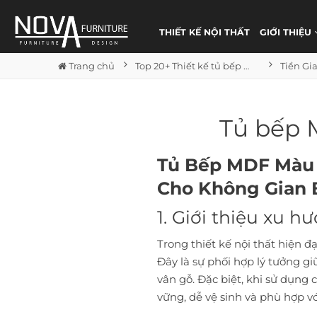
THIẾT KẾ NỘI THẤT
GIỚI THIỆU
Trang chủ
Top 20+ Thiết kế tủ bếp màu trắng đẹp
Tiền Gi
Tủ bếp 
Tủ Bếp MDF Màu 
Cho Không Gian 
1. Giới thiệu xu h
Trong thiết kế nội thất hiện đ
Đây là sự phối hợp lý tưởng g
vân gỗ. Đặc biệt, khi sử dụng 
vững, dễ vệ sinh và phù hợp v