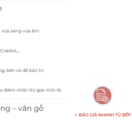
?
n vừa sáng vừa ấm.
Coastal,…
 bền và dễ bảo trì.
 điểm nhấn thị giác tinh tế.
ắng – vân gỗ
BÁO GIÁ NHANH TỦ BẾP