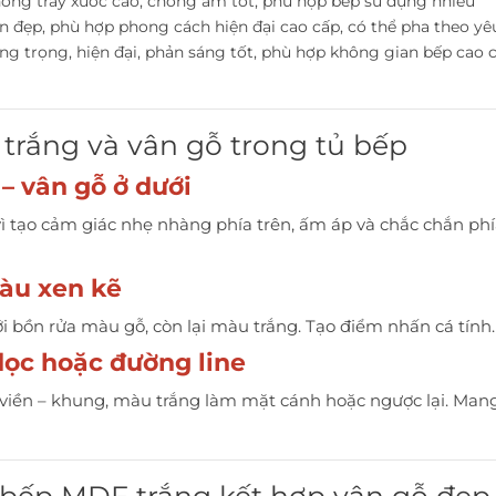
ống trầy xước cao, chống ẩm tốt, phù hợp bếp sử dụng nhiều
n đẹp, phù hợp phong cách hiện đại cao cấp, có thể pha theo yê
ng trọng, hiện đại, phản sáng tốt, phù hợp không gian bếp cao 
trắng và vân gỗ trong tủ bếp
 – vân gỗ ở dưới
ì tạo cảm giác nhẹ nhàng phía trên, ấm áp và chắc chắn phía
àu xen kẽ
ới bồn rửa màu gỗ, còn lại màu trắng. Tạo điểm nhấn cá tính.
dọc hoặc đường line
iền – khung, màu trắng làm mặt cánh hoặc ngược lại. Man