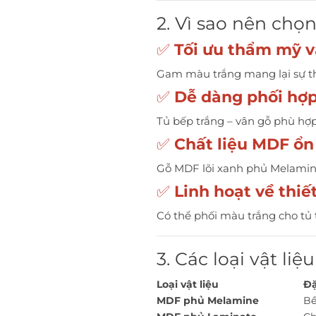
2. Vì sao nên chọ
✅
Tối ưu thẩm mỹ 
Gam màu trắng mang lại sự th
✅
Dễ dàng phối hợp 
Tủ bếp trắng – vân gỗ phù hợp
✅
Chất liệu MDF ổn 
Gỗ MDF lõi xanh phủ Melamine
✅
Linh hoạt về thiế
Có thể phối màu trắng cho tủ 
3. Các loại vật l
Loại vật liệu
Đặ
MDF phủ Melamine
Bề