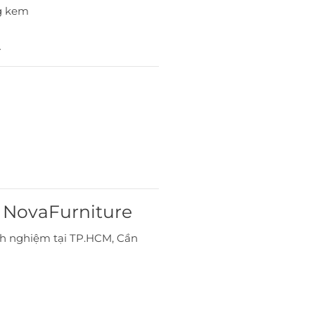
ng kem
…
i NovaFurniture
inh nghiệm tại TP.HCM, Cần