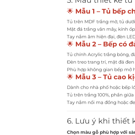
5. Mẫu thiết kế t
🌟
Mẫu 1 – Tủ bếp c
Tủ trên MDF trắng mờ, tủ dướ
Mặt đá trắng vân mây, kính ố
Tay nắm âm hiện đại, đèn LE
🌟
Mẫu 2 – Bếp có đ
Tủ chính Acrylic trắng bóng,
Đèn treo trang trí, mặt đá đe
Phù hợp không gian bếp mở h
🌟
Mẫu 3 – Tủ cao kị
Dành cho nhà phố hoặc bếp l
Tủ trên trắng 100%, phần giữa
Tay nắm nổi mạ đồng hoặc đ
6. Lưu ý khi thiế
Chọn màu gỗ phù hợp với sàn