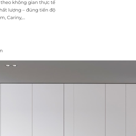
 theo không gian thực tế
hất lượng – đúng tiến độ
m, Cariny,…
vn