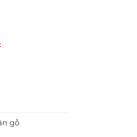
t
vân gỗ