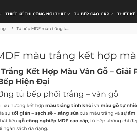
THIẾT KẾ THI CÔNG NỘI THẤT
TỦ BẾP CAO CẤP
THIẾT KẾ
ang
Tủ bếp MDF màu trắng kết hợp màu vân gỗ
MDF màu trắng kết hợp mà
Trắng Kết Hợp Màu Vân Gỗ – Giải
Bếp Hiện Đại
ướng tủ bếp phối trắng – vân gỗ
ại, xu hướng kết hợp
màu trắng tinh khôi
và
màu gỗ tự nhi
iữa sự
tối giản – sạch sẽ – sáng sủa
của màu trắng và
sự ấm 
chất liệu
gỗ công nghiệp MDF cao cấp
, tủ bếp không chỉ đ
ới ngân sách đa dạng.