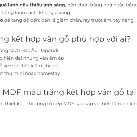
uá lạnh nếu thiếu ánh sáng
, nên chọn trắng ngà hoặc trắ
 trắng luôn sạch, không ố vàng
ao
để tăng độ bền: bản lề giảm chấn, ray trượt âm, tay nâng,
ng kết hợp vân gỗ phù hợp với ai?
hong cách Bắc Âu, Japandi
p hiện đại nhưng vẫn ấm áp
 vệ sinh, tiết kiệm chi phí
iệt thự mini hoặc homestay
p MDF màu trắng kết hợp vân gỗ tạ
ên thiết kế – thi công tủ bếp MDF cao cấp với hơn 10 năm k