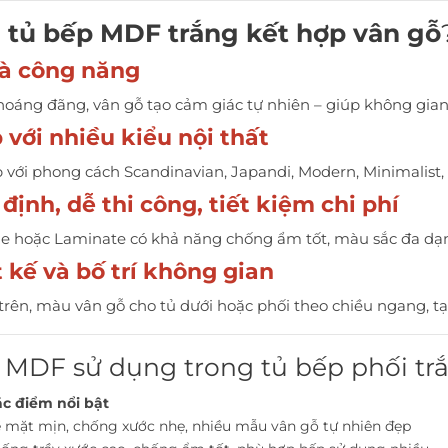
n
tủ bếp MDF trắng kết hợp vân gỗ
và công năng
oáng đãng, vân gỗ tạo cảm giác tự nhiên – giúp không gia
với nhiều kiểu nội thất
 với phong cách Scandinavian, Japandi, Modern, Minimalist, 
định, dễ thi công, tiết kiệm chi phí
 hoặc Laminate có khả năng chống ẩm tốt, màu sắc đa dạng,
t kế và bố trí không gian
trên, màu vân gỗ cho tủ dưới hoặc phối theo chiều ngang, tạo
iệu MDF sử dụng trong tủ bếp phối tr
c điểm nổi bật
 mặt mịn, chống xước nhẹ, nhiều mẫu vân gỗ tự nhiên đẹp