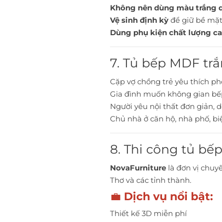
Không nên dùng màu trắng q
Vệ sinh định kỳ
để giữ bề mặt
Dùng phụ kiện chất lượng c
7. Tủ bếp MDF trắ
Cặp vợ chồng trẻ yêu thích p
Gia đình muốn không gian bế
Người yêu nội thất đơn giản, dễ
Chủ nhà ở căn hộ, nhà phố, b
8. Thi công tủ bế
NovaFurniture
là đơn vị chuy
Thơ và các tỉnh thành.
💼
Dịch vụ nổi bật:
Thiết kế 3D miễn phí