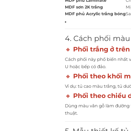
MDF phủ Laminate
Ch
MDF sơn 2K trắng
Mị
MDF phủ Acrylic trắng bóng
Sa
4. Cách phối màu 
🔸
Phối trắng ở trên
Cách phối này phổ biến nhất v
U hoặc bếp có đảo.
🔸
Phối theo khối m
Ví dụ: tủ cao màu trắng, tủ dư
🔸
Phối theo chiều 
Dùng màu vân gỗ làm đường v
thuật.