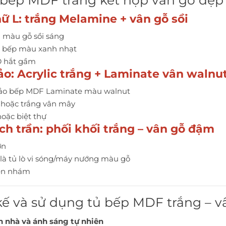
ủ bếp MDF trắng kết hợp vân gỗ đẹp
hữ L: trắng Melamine + vân gỗ sồi
i màu gỗ sồi sáng
p bếp màu xanh nhạt
D hắt gầm
ảo: Acrylic trắng + Laminate vân walnu
 đảo bếp MDF Laminate màu walnut
n hoặc trắng vân mây
oặc biệt thự
ch trần: phối khối trắng – vân gỗ đậm
ớn
 là tủ lò vi sóng/máy nướng màu gỗ
en nhám
t kế và sử dụng tủ bếp MDF trắng – 
 nhà và ánh sáng tự nhiên