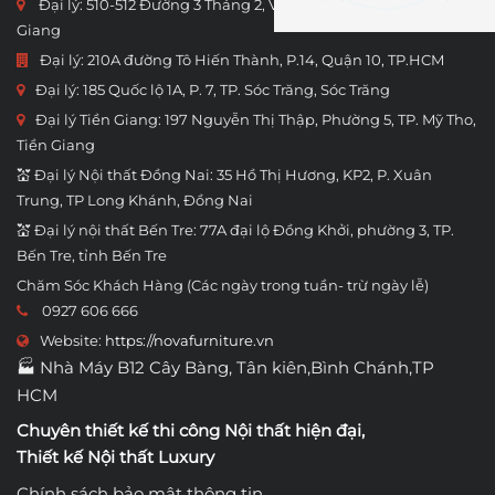
Đại lý: 510-512 Đường 3 Tháng 2, Vĩnh Lạc, Rạch Giá, Kien
Giang
Đại lý: 210A đường Tô Hiến Thành, P.14, Quận 10, TP.HCM
Đại lý: 185 Quốc lộ 1A, P. 7, TP. Sóc Trăng, Sóc Trăng
Đại lý Tiền Giang: 197 Nguyễn Thị Thập, Phường 5, TP. Mỹ Tho,
Tiền Giang
💒 Đại lý Nội thất Đồng Nai: 35 Hồ Thị Hương, KP2, P. Xuân
Trung, TP Long Khánh, Đồng Nai
💒 Đại lý nội thất Bến Tre: 77A đại lộ Đồng Khởi, phường 3, TP.
Bến Tre, tỉnh Bến Tre
Chăm Sóc Khách Hàng (Các ngày trong tuần- trừ ngày lễ)
0927 606 666
Website:
https://novafurniture.vn
🏭 Nhà Máy B12 Cây Bàng, Tân kiên,Bình Chánh,TP
HCM
Chuyên thiết kế thi công
Nội thất hiện đại
,
Thiết kế Nội thất Luxury
Chính sách bảo mật thông tin