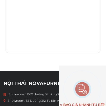
NỘI THẤT NOVAFURNITURE
Showroom: 1559 đường 3 tháng 2, P.16, Quận 11, TP.HCM
Showroom:
55 Đường 3/2, P. Tân An, Cần Thơ
BÁO GIÁ NHANH TỦ BẾP