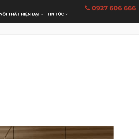
0927 606 666
 NỘI THẤT HIỆN ĐẠI
TIN TỨC