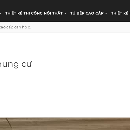
THIẾT KẾ THI CÔNG NỘI THẤT
TỦ BẾP CAO CẤP
THIẾT KẾ
Tủ bếp cao cấp căn hộ chung cư
hung cư