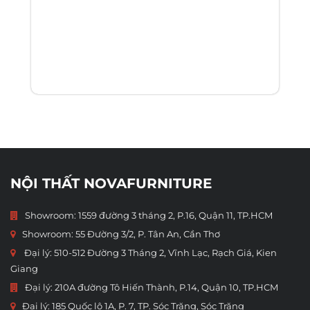
NỘI THẤT NOVAFURNITURE
Showroom: 1559 đường 3 tháng 2, P.16, Quận 11, TP.HCM
Showroom:
55 Đường 3/2, P. Tân An, Cần Thơ
Đại lý: 510-512 Đường 3 Tháng 2, Vĩnh Lạc, Rạch Giá, Kien
Giang
Đại lý: 210A đường Tô Hiến Thành, P.14, Quận 10, TP.HCM
Đại lý: 185 Quốc lộ 1A, P. 7, TP. Sóc Trăng, Sóc Trăng