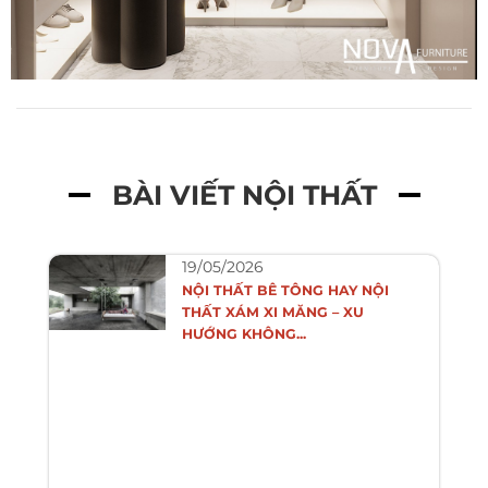
BÀI VIẾT NỘI THẤT
19/05/2026
NỘI THẤT BÊ TÔNG HAY NỘI
THẤT XÁM XI MĂNG – XU
HƯỚNG KHÔNG...