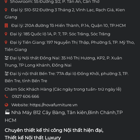
Showroom:
55 Đường 3/2, P. Tân An, Cần Thơ
Đại lý: 510-512 Đường 3 Tháng 2, Vĩnh Lạc, Rạch Giá, Kien
Giang
Đại lý: 210A đường Tô Hiến Thành, P.14, Quận 10, TP.HCM
Đại lý: 185 Quốc lộ 1A, P. 7, TP. Sóc Trăng, Sóc Trăng
Đại lý Tiền Giang: 197 Nguyễn Thị Thập, Phường 5, TP. Mỹ Tho,
Tiền Giang
💒 Đại lý Nội thất Đồng Nai: 35 Hồ Thị Hương, KP2, P. Xuân
Trung, TP Long Khánh, Đồng Nai
💒 Đại lý nội thất Bến Tre: 77A đại lộ Đồng Khởi, phường 3, TP.
Bến Tre, tỉnh Bến Tre
Chăm Sóc Khách Hàng (Các ngày trong tuần- trừ ngày lễ)
0927 606 666
Website:
https://novafurniture.vn
🏭 Nhà Máy B12 Cây Bàng, Tân kiên,Bình Chánh,TP
HCM
Chuyên thiết kế thi công
Nội thất hiện đại
,
Thiết kế Nội thất Luxury