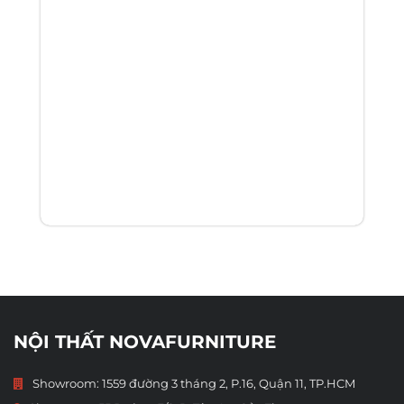
NỘI THẤT NOVAFURNITURE
Showroom: 1559 đường 3 tháng 2, P.16, Quận 11, TP.HCM