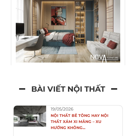
BÀI VIẾT NỘI THẤT
19/05/2026
NỘI THẤT BÊ TÔNG HAY NỘI
THẤT XÁM XI MĂNG – XU
HƯỚNG KHÔNG...