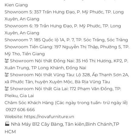
Kien Giang
Showroom 5: 357 Trần Hưng Đạo, P. Mỹ Phước, TP. Long
Xuyên, An Giang
Showroom 6: 19 Trần Hưng Đạo, P. Mỹ Phước, TP. Long
Xuyên, An Giang
Showroom 7: 185 Quốc lộ 1A, P. 7, TP. Sóc Trăng, Sóc Trăng
Showroom Tiền Giang: 197 Nguyễn Thị Thập, Phường 5, TP.
Mỹ Tho, Tiền Giang
💒 Showroom Nội thất Đồng Nai: 35 Hồ Thị Hương, KP2, P.
Xuân Trung, TP Long Khánh, Đồng Nai
💒 Showroom Nội thất Vũng Tàu: Lộ 328, Ấp Thạnh Sơn 2A,
xã Phước Tân, huyện Xuyên Mộc, Bà Rịa Vũng Tàu
💒 Showroom Nội thất Gia Lai: 172 Phạm Văn Đồng, TP:
Pleiku, Gia Lai
Chăm Sóc Khách Hàng (Các ngày trong tuần- trừ ngày lễ)
0927 606 666
Website:
https://novafurniture.vn
🏭 Nhà Máy B12 Cây Bàng, Tân kiên,Bình Chánh,TP
HCM