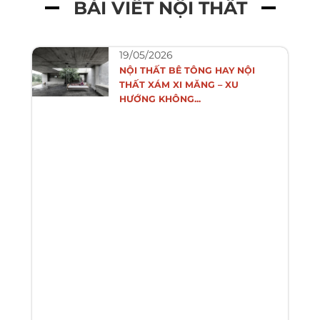
BÀI VIẾT NỘI THẤT
19/05/2026
NỘI THẤT BÊ TÔNG HAY NỘI
THẤT XÁM XI MĂNG – XU
HƯỚNG KHÔNG...