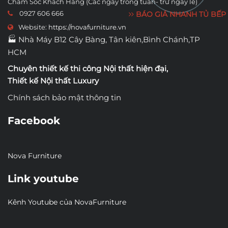
Chăm Sóc Khách Hàng (Các ngày trong tuần- trừ ngày lễ)
0927 606 666
BÁO GIÁ NHANH TỦ BẾP
Website:
https://novafurniture.vn
🏭 Nhà Máy B12 Cây Bàng, Tân kiên,Bình Chánh,TP
HCM
Chuyên thiết kế thi công
Nội thất hiện đại
,
Thiết kế Nội thất Luxury
Chính sách bảo mật thông tin
Facebook
Nova Furniture
Link youtube
Kênh Youtube của NovaFurniture