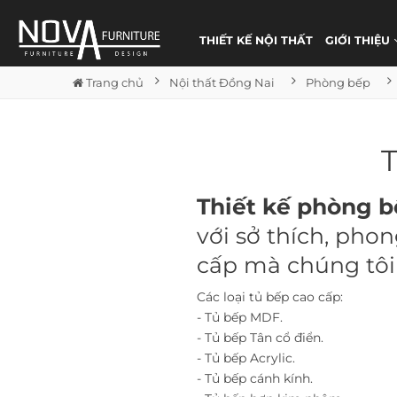
THIẾT KẾ NỘI THẤT
GIỚI THIỆU
Trang chủ
Nội thất Đồng Nai
Phòng bếp
T
Thiết kế phòng b
với sở thích, pho
cấp mà chúng tôi
Các loại tủ bếp cao cấp:
- Tủ bếp MDF.
- Tủ bếp Tân cổ điển.
- Tủ bếp Acrylic.
- Tủ bếp cánh kính.