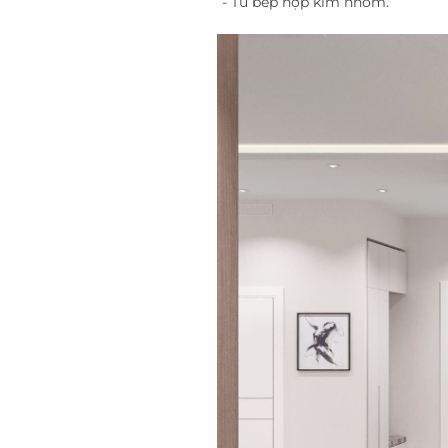
- Tủ bếp hợp kim nhôm.