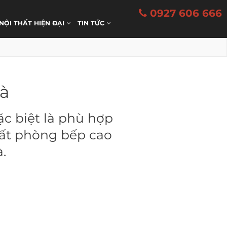
0927 606 666
 NỘI THẤT HIỆN ĐẠI
TIN TỨC
oà
ặc biệt là phù hợp
thất phòng bếp cao
.