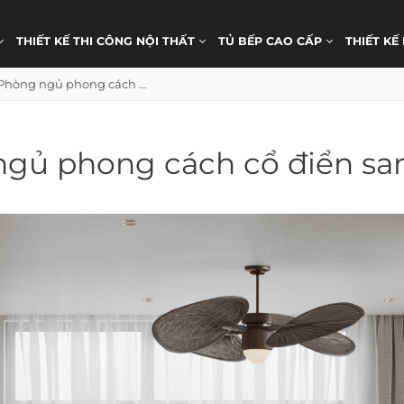
THIẾT KẾ THI CÔNG NỘI THẤT
TỦ BẾP CAO CẤP
THIẾT KẾ
Phòng ngủ phong cách cổ điển sang trọng
gủ phong cách cổ điển sa