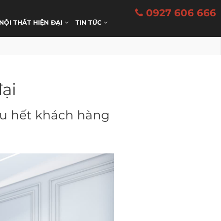
0927 606 666
 NỘI THẤT HIỆN ĐẠI
TIN TỨC
ại
ầu hết khách hàng