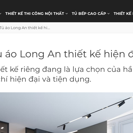
THIẾT KẾ THI CÔNG NỘI THẤT
TỦ BẾP CAO CẤP
THIẾT KẾ
Tủ áo Long An thiết kế hiện đại
ủ áo Long An thiết kế hiện đ
ết kế riêng đang là lựa chọn của h
hí hiện đại và tiện dụng.