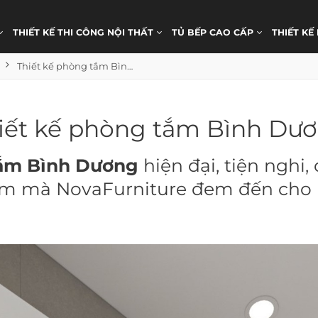
THIẾT KẾ THI CÔNG NỘI THẤT
TỦ BẾP CAO CẤP
THIẾT KẾ
Thiết kế phòng tắm Bình Dương
iết kế phòng tắm Bình Dư
tắm Bình Dương
hiện đại, tiện nghi, 
tắm mà NovaFurniture đem đến cho