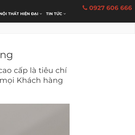
0927 606 666
 NỘI THẤT HIỆN ĐẠI
TIN TỨC
ơng
cao cấp là tiêu chí
 mọi Khách hàng