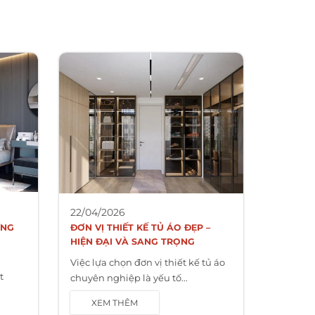
22/04/2026
ƯNG
ĐƠN VỊ THIẾT KẾ TỦ ÁO ĐẸP –
HIỆN ĐẠI VÀ SANG TRỌNG
Việc lựa chọn đơn vị thiết kế tủ áo
t
chuyên nghiệp là yếu tố...
XEM THÊM