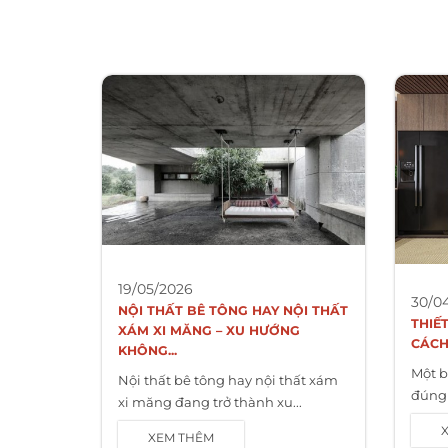
19/05/2026
30/0
NỘI THẤT BÊ TÔNG HAY NỘI THẤT
THIẾ
XÁM XI MĂNG – XU HƯỚNG
CÁCH
KHÔNG...
Một b
Nội thất bê tông hay nội thất xám
đúng 
xi măng đang trở thành xu...
XEM THÊM