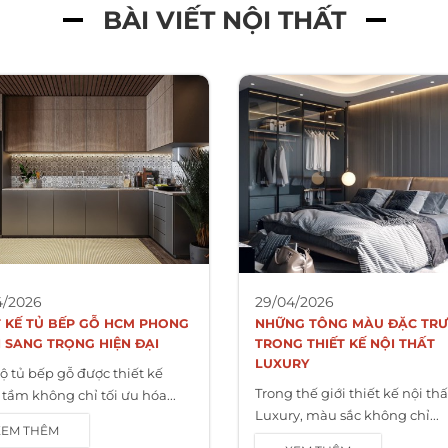
BÀI VIẾT NỘI THẤT
4/2026
29/04/2026
T KẾ TỦ BẾP GỖ HCM PHONG
NHỮNG TÔNG MÀU ĐẶC TR
 SANG TRỌNG HIỆN ĐẠI
TRONG THIẾT KẾ NỘI THẤT
LUXURY
ộ tủ bếp gỗ được thiết kế
Trong thế giới thiết kế nội thấ
tầm không chỉ tối ưu hóa...
Luxury, màu sắc không chỉ...
XEM THÊM