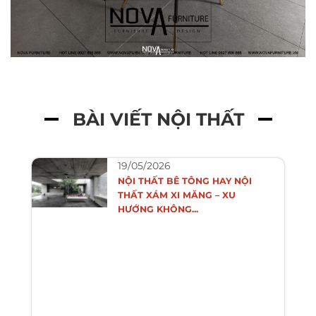
BÀI VIẾT NỘI THẤT
19/05/2026
NỘI THẤT BÊ TÔNG HAY NỘI
THẤT XÁM XI MĂNG – XU
HƯỚNG KHÔNG...