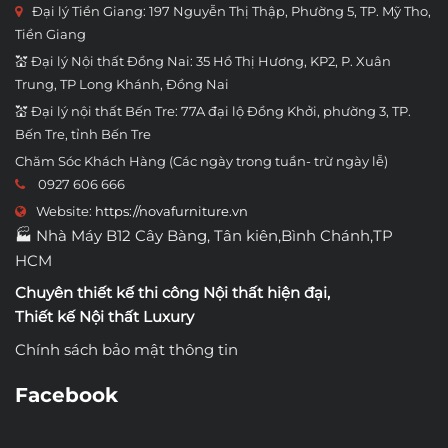
Đại lý Tiền Giang: 197 Nguyễn Thị Thập, Phường 5, TP. Mỹ Tho,
Tiền Giang
💒 Đại lý Nội thất Đồng Nai: 35 Hồ Thị Hương, KP2, P. Xuân
Trung, TP Long Khánh, Đồng Nai
💒 Đại lý nội thất Bến Tre: 77A đại lộ Đồng Khởi, phường 3, TP.
Bến Tre, tỉnh Bến Tre
Chăm Sóc Khách Hàng (Các ngày trong tuần- trừ ngày lễ)
0927 606 666
Website:
https://novafurniture.vn
🏭 Nhà Máy B12 Cây Bàng, Tân kiên,Bình Chánh,TP
HCM
Chuyên thiết kế thi công
Nội thất hiện đại
,
Thiết kế Nội thất Luxury
Chính sách bảo mật thông tin
Facebook