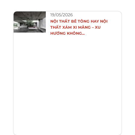
19/05/2026
NỘI THẤT BÊ TÔNG HAY NỘI
THẤT XÁM XI MĂNG – XU
HƯỚNG KHÔNG...