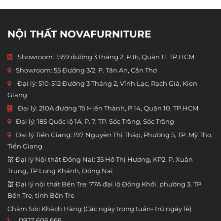
NỘI THẤT NOVAFURNITURE
Showroom: 1559 đường 3 tháng 2, P.16, Quận 11, TP.HCM
Showroom:
55 Đường 3/2, P. Tân An, Cần Thơ
Đại lý: 510-512 Đường 3 Tháng 2, Vĩnh Lạc, Rạch Giá, Kien
Giang
Đại lý: 210A đường Tô Hiến Thành, P.14, Quận 10, TP.HCM
Đại lý: 185 Quốc lộ 1A, P. 7, TP. Sóc Trăng, Sóc Trăng
Đại lý Tiền Giang: 197 Nguyễn Thị Thập, Phường 5, TP. Mỹ Tho,
Tiền Giang
💒 Đại lý Nội thất Đồng Nai: 35 Hồ Thị Hương, KP2, P. Xuân
Trung, TP Long Khánh, Đồng Nai
💒 Đại lý nội thất Bến Tre: 77A đại lộ Đồng Khởi, phường 3, TP.
Bến Tre, tỉnh Bến Tre
Chăm Sóc Khách Hàng (Các ngày trong tuần- trừ ngày lễ)
0927 606 666