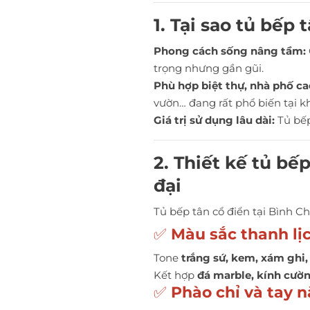
1. Tại sao tủ bếp
Phong cách sống nâng tầm:
trọng nhưng gần gũi.
Phù hợp biệt thự, nhà phố ca
vườn… đang rất phổ biến tại k
Giá trị sử dụng lâu dài:
Tủ bếp
2. Thiết kế tủ bế
đại
Tủ bếp tân cổ điển tại Bình C
✅
Màu sắc thanh lị
Tone
trắng sứ, kem, xám ghi,
Kết hợp
đá marble, kính cườ
✅
Phào chỉ và tay 