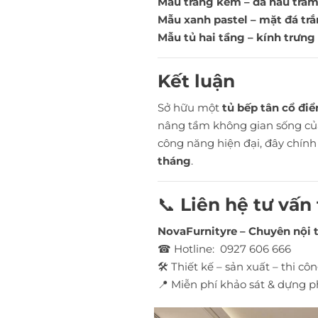
Mẫu trắng kem – đá nâu trầm
Mẫu xanh pastel – mặt đá trắ
Mẫu tủ hai tầng – kính trưng
Kết luận
Sở hữu một
tủ bếp tân cổ đi
nâng tầm không gian sống của 
công năng hiện đại, đây chín
tháng
.
📞
Liên hệ tư vấn
NovaFurnityre – Chuyên nội 
☎ Hotline:
0927 606 666
🛠 Thiết kế – sản xuất – thi cô
📍 Miễn phí khảo sát & dựng p