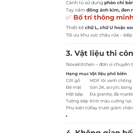
Cánh tủ sử dụng
phào chỉ bả
Tay nắm
đồng ánh kim, đen 
✅
Bố trí thông min
Thiết kế
chữ L, chữ U hoặc s
Tối ưu khu vực chậu rửa – bếp 
3. Vật liệu thi c
NovaKitchen – đơn vị chuyên t
Hạng mục
Vật liệu phổ biến
Cốt gỗ
MDF lõi xanh chống
Bề mặt
Sơn 2K, acrylic bón
Mặt bếp
Đá granite, đá marbl
Tường bếp
Kính màu cường lực
Phụ kiện tủ
Ray trượt giảm chấn,
4. Không gian bế