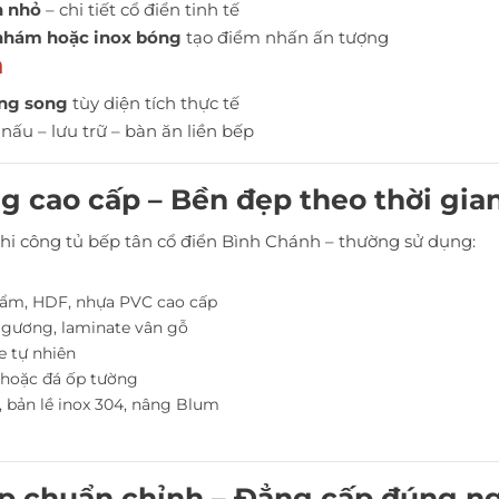
n nhỏ
– chi tiết cổ điển tinh tế
nhám hoặc inox bóng
tạo điểm nhấn ấn tượng
h
ong song
tùy diện tích thực tế
nấu – lưu trữ – bàn ăn liền bếp
ông cao cấp – Bền đẹp theo thời gia
hi công tủ bếp tân cổ điển Bình Chánh – thường sử dụng:
 ẩm, HDF, nhựa PVC cao cấp
g gương, laminate vân gỗ
e tự nhiên
 hoặc đá ốp tường
 bản lề inox 304, nâng Blum
p chuẩn chỉnh – Đẳng cấp đúng n