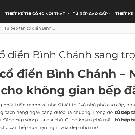
THIẾT KẾ THI CÔNG NỘI THẤT
TỦ BẾP CAO CẤP
THIẾT KẾ
Tủ bếp tân cổ điển Bình Chánh sang trọng đẳng cấp
cổ điển Bình Chánh sang tr
 cổ điển Bình Chánh – 
 cho không gian bếp đ
g phát triển mạnh về nhà ở biệt thự và nhà phố cao cấp, nh
g cách riêng ngày càng được ưa chuộng. Trong đó,
tủ bếp t
à đẳng cấp sống của gia chủ. Cùng khám phá mẫu
tủ bếp t
u cho căn bếp vừa tiện nghi, vừa đẹp như mơ.