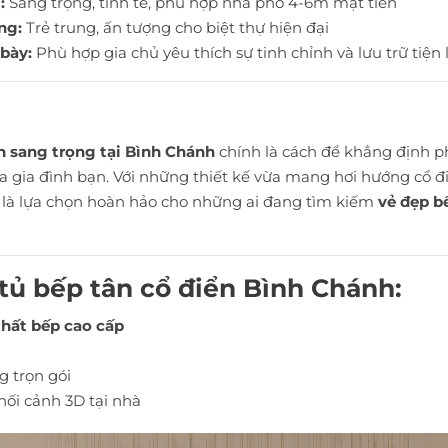
:
Sang trọng, tinh tế, phù hợp nhà phố 4-6m mặt tiền
ng:
Trẻ trung, ấn tượng cho biệt thự hiện đại
 bày:
Phù hợp gia chủ yêu thích sự tinh chỉnh và lưu trữ tiện l
ển sang trọng tại Bình Chánh
chính là cách để khẳng định p
gia đình bạn. Với những thiết kế vừa mang hơi hướng cổ đi
h là lựa chọn hoàn hảo cho những ai đang tìm kiếm
vẻ đẹp b
 tủ bếp tân cổ điển Bình Chánh:
thất bếp cao cấp
ng trọn gói
hối cảnh 3D tại nhà