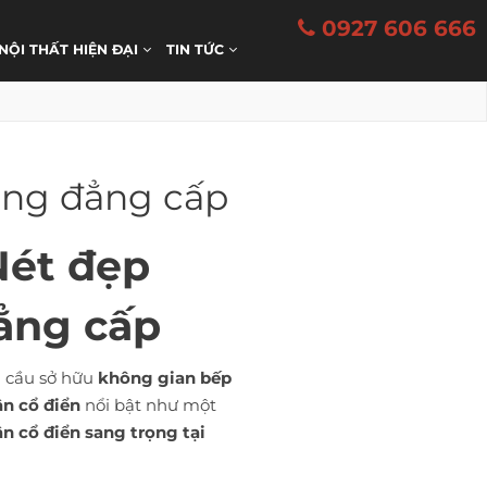
0927 606 666
 NỘI THẤT HIỆN ĐẠI
TIN TỨC
ọng đẳng cấp
Nét đẹp
ẳng cấp
u cầu sở hữu
không gian bếp
ân cổ điển
nổi bật như một
ân cổ điển sang trọng tại