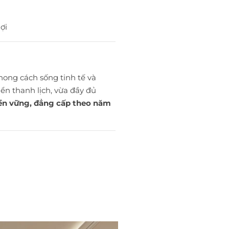
ợi
hong cách sống tinh tế và
ển thanh lịch, vừa đầy đủ
ền vững, đẳng cấp theo năm