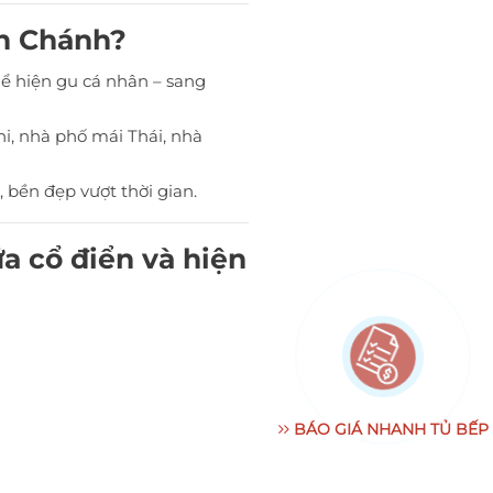
nh Chánh?
ể hiện gu cá nhân – sang
ni, nhà phố mái Thái, nhà
, bền đẹp vượt thời gian.
ữa cổ điển và hiện
BÁO GIÁ NHANH TỦ BẾP