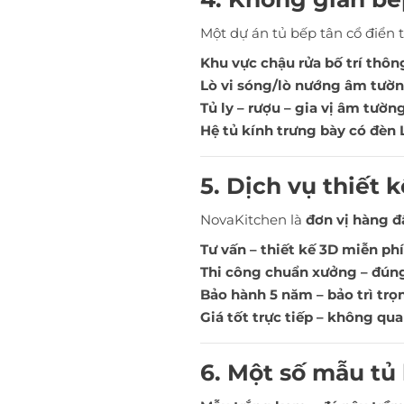
Một dự án tủ bếp tân cổ điển
Khu vực chậu rửa bố trí thô
Lò vi sóng/lò nướng âm tườ
Tủ ly – rượu – gia vị âm tườn
Hệ tủ kính trưng bày có đèn
5. Dịch vụ thiết 
NovaKitchen là
đơn vị hàng đ
Tư vấn – thiết kế 3D miễn phí
Thi công chuẩn xưởng – đúng
Bảo hành 5 năm – bảo trì trọ
Giá tốt trực tiếp – không qu
6. Một số mẫu tủ