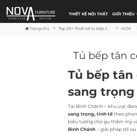
THIẾT KẾ NỘI THẤT
GIỚI THIỆU
Trang chủ
Top 20+ Thiết kế tủ bếp tân cổ điển đẹp
HCM
Tủ bếp tân 
Tủ bếp tân
sang trọng
Tại Bình Chánh – khu vực đan
sang trọng, tinh tế
theo phon
biểu tượng cho gu thẩm mỹ v
Bình Chánh
– giải pháp tối ư