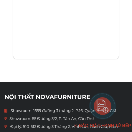
NỘI THẤT NOVAFURNITURE
Showroom: 1559 đường 3 tháng 2, P.16, Quận 11, TP.HCM
Showroom:
55 Đường 3/2, P. Tân An, Cần Thơ
BÁO GIÁ NHANH TỦ BẾP
Đại lý: 510-512 Đường 3 Tháng 2, Vĩnh Lạc, Rạch Giá, Kien