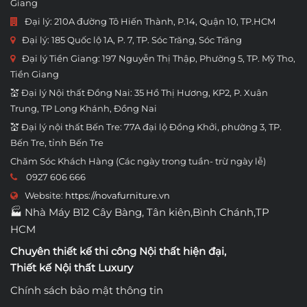
Giang
Đại lý: 210A đường Tô Hiến Thành, P.14, Quận 10, TP.HCM
Đại lý: 185 Quốc lộ 1A, P. 7, TP. Sóc Trăng, Sóc Trăng
Đại lý Tiền Giang: 197 Nguyễn Thị Thập, Phường 5, TP. Mỹ Tho,
Tiền Giang
💒 Đại lý Nội thất Đồng Nai: 35 Hồ Thị Hương, KP2, P. Xuân
Trung, TP Long Khánh, Đồng Nai
💒 Đại lý nội thất Bến Tre: 77A đại lộ Đồng Khởi, phường 3, TP.
Bến Tre, tỉnh Bến Tre
Chăm Sóc Khách Hàng (Các ngày trong tuần- trừ ngày lễ)
0927 606 666
Website:
https://novafurniture.vn
🏭 Nhà Máy B12 Cây Bàng, Tân kiên,Bình Chánh,TP
HCM
Chuyên thiết kế thi công
Nội thất hiện đại
,
Thiết kế Nội thất Luxury
Chính sách bảo mật thông tin