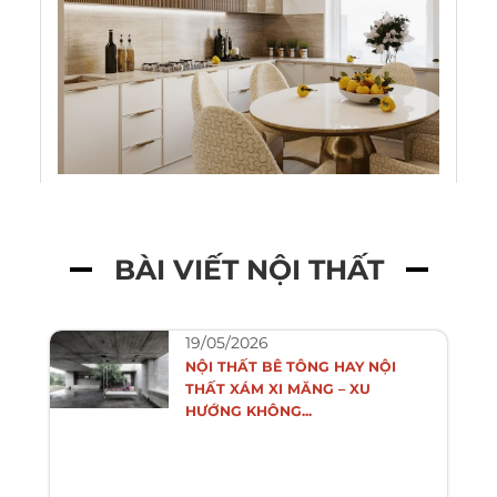
BÀI VIẾT NỘI THẤT
19/05/2026
NỘI THẤT BÊ TÔNG HAY NỘI
THẤT XÁM XI MĂNG – XU
HƯỚNG KHÔNG...