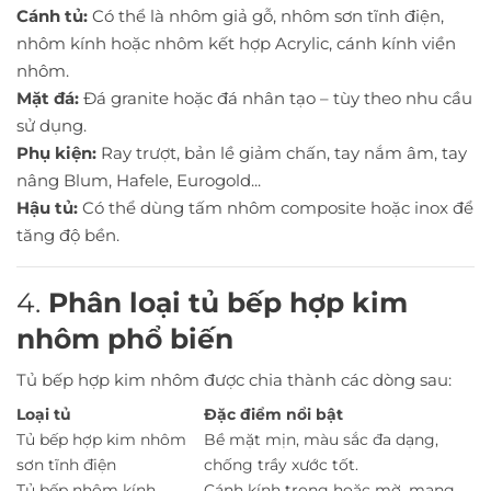
Cánh tủ:
Có thể là nhôm giả gỗ, nhôm sơn tĩnh điện,
nhôm kính hoặc nhôm kết hợp Acrylic, cánh kính viền
nhôm.
Mặt đá:
Đá granite hoặc đá nhân tạo – tùy theo nhu cầu
sử dụng.
Phụ kiện:
Ray trượt, bản lề giảm chấn, tay nắm âm, tay
nâng Blum, Hafele, Eurogold...
Hậu tủ:
Có thể dùng tấm nhôm composite hoặc inox để
tăng độ bền.
4.
Phân loại tủ bếp hợp kim
nhôm phổ biến
Tủ bếp hợp kim nhôm được chia thành các dòng sau:
Loại tủ
Đặc điểm nổi bật
Tủ bếp hợp kim nhôm
Bề mặt mịn, màu sắc đa dạng,
sơn tĩnh điện
chống trầy xước tốt.
Tủ bếp nhôm kính
Cánh kính trong hoặc mờ, mang