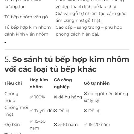
cường lực
vẻ đẹp thanh lịch, dễ lau chùi.
Giả vân gỗ tự nhiên, tạo cảm giác
Tủ bếp nhôm vân gỗ
ấm cúng như gỗ thật.
Tủ bếp hợp kim nhôm
Cao cấp – sang trọng – phù hợp
cánh kính viền nhôm
phong cách hiện đại.
5.
So sánh tủ bếp hợp kim nhôm
với các loại tủ bếp khác
Hợp kim
Gỗ công
Tiêu chí
Gỗ tự nhiên
nhôm
nghiệp
Chống
❌ co ngót nếu không
✅ 100%
❌ dễ hư hỏng
nước
xử lý kỹ
Chống mối
✅ Tuyệt đối
❌ Dễ bị
❌ Dễ bị
mọt
✅ 15–30
Độ bền
❌ 5–10 năm
✅ 15–20 năm
năm