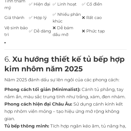
Tính thẩm
✅ Hiện đại
✅ Linh hoạt
✅ Cổ điển
mỹ
✅ Nhiều phân
Giá thành
✅ Hợp lý
❌ Rất cao
khúc
Vệ sinh bảo
❌ Dễ bám
✅ Dễ dàng
❌ Phức tạp
trì
dầu mỡ
6.
Xu hướng thiết kế tủ bếp hợp
kim nhôm năm 2025
Năm 2025 đánh dấu sự lên ngôi của các phong cách:
Phong cách tối giản (Minimalist):
Cánh tủ phẳng, tay
nắm ẩn, màu sắc trung tính như trắng, xám, đen nhám.
Phong cách hiện đại Châu Âu:
Sử dụng cánh kính kết
hợp nhôm viền mỏng – tạo hiệu ứng mở rộng không
gian.
Tủ bếp thông minh:
Tích hợp ngăn kéo âm, tủ nâng hạ,