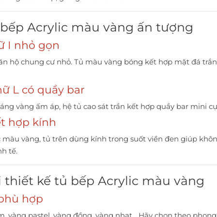
ủ bếp Acrylic màu vàng ấn tượng
hữ I nhỏ gọn
 căn hộ chung cư nhỏ. Tủ màu vàng bóng kết hợp mặt đá trắn
hữ L có quầy bar
ng vàng ấm áp, hệ tủ cao sát trần kết hợp quầy bar mini cực 
ết hợp kính
 màu vàng, tủ trên dùng kính trong suốt viền đen giúp khô
h tế.
i thiết kế tủ bếp Acrylic màu vàng
 phù hợp
m, vàng pastel, vàng đồng, vàng nhạt... Hãy chọn theo phon