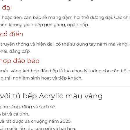
 đại
hoặc đen, căn bếp sẽ mang đậm hơi thở đương đại. Các chi t
o nên không gian bếp gọn gàng, ngăn nắp.
 cổ điển
truyền thống và hiện đại, có thể sử dụng tay nắm mạ vàn
hái, đẳng cấp.
t hợp đảo bếp
 màu vàng kết hợp đảo bếp là lựa chọn lý tưởng cho căn hộ c
g trải nghiệm sinh hoạt và tiếp khách.
 với tủ bếp Acrylic màu vàng
ian sáng, rộng và sạch sẽ.
 bí và cá tính.
i và rất được ưa chuộng năm 2025.
 cảm giác ấm áp, gần gũi và hài hòa.