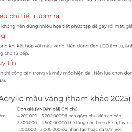
ều chi tiết rườm rà
, không nên dùng nhiều họa tiết phức tạp dễ gây rối mắt, giả
ng
rọng khi kết hợp với màu vàng. Nên dùng đèn LED âm tủ, án
ng cho tủ bếp.
uy tín
, cần thi công cẩn trọng và máy móc hiện đại. Nên lựa chọn 
ài.
 Acrylic màu vàng (tham khảo 2025)
Đơn giá (VNĐ/m dài)
Ghi chú
 ẩm
4.200.000 – 5.200.000
Đã bao gồm phụ kiện cơ bản
3.500.000 – 4.500.000
Có thể tăng nếu thêm kính, tay n
1.200.000 – 3.000.000
Đá nhân tạo hoặc đá tự nhiên