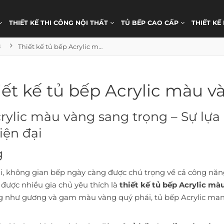
THIẾT KẾ THI CÔNG NỘI THẤT
TỦ BẾP CAO CẤP
THIẾT KẾ
ơ
Thiết kế tủ bếp Acrylic màu vàng
iết kế tủ bếp Acrylic màu v
crylic màu vàng sang trọng – Sự lựa
iện đại
g
đại, không gian bếp ngày càng được chú trọng về cả công nă
được nhiều gia chủ yêu thích là
thiết kế tủ bếp Acrylic mà
g như gương và gam màu vàng quý phái, tủ bếp Acrylic mang