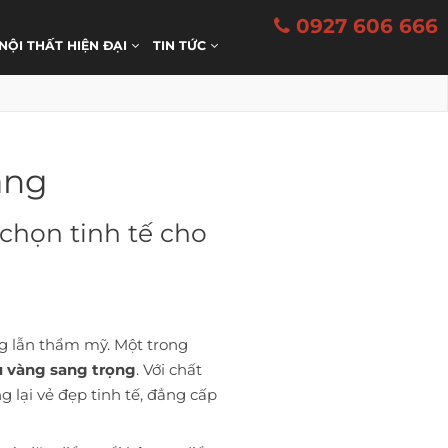
0927 606 666
 NỘI THẤT HIỆN ĐẠI
TIN TỨC
àng
 chọn tinh tế cho
ng lẫn thẩm mỹ. Một trong
u vàng sang trọng
. Với chất
 lại vẻ đẹp tinh tế, đẳng cấp