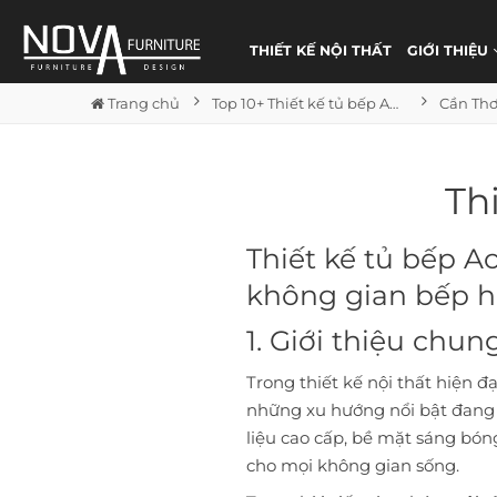
THIẾT KẾ NỘI THẤT
GIỚI THIỆU
Trang chủ
Top 10+ Thiết kế tủ bếp Acrylic sang trọng
Cần Th
Th
Thiết kế tủ bếp A
không gian bếp h
1. Giới thiệu chun
Trong thiết kế nội thất hiện 
những xu hướng nổi bật đang 
liệu cao cấp, bề mặt sáng bón
cho mọi không gian sống.