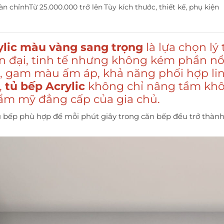
àn chỉnh
Từ 25.000.000 trở lên
Tùy kích thước, thiết kế, phụ kiện
rylic màu vàng sang trọng
là lựa chọn lý
ện đại, tinh tế nhưng không kém phần nổi
ấp, gam màu ấm áp, khả năng phối hợp li
,
tủ bếp Acrylic
không chỉ nâng tầm kh
ẩm mỹ đẳng cấp của gia chủ.
ủ bếp phù hợp để mỗi phút giây trong căn bếp đều trở thành 