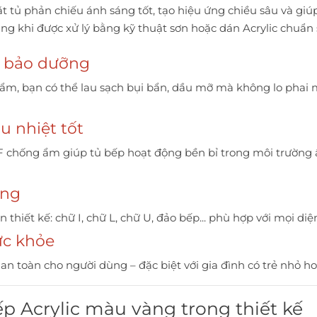
ặt tủ phản chiếu ánh sáng tốt, tạo hiệu ứng chiều sâu và giú
àng khi được xử lý bằng kỹ thuật sơn hoặc dán Acrylic chuẩn
h, bảo dưỡng
m, bạn có thể lau sạch bụi bẩn, dầu mỡ mà không lo phai
u nhiệt tốt
 chống ẩm giúp tủ bếp hoạt động bền bỉ trong môi trường 
áng
 thiết kế: chữ I, chữ L, chữ U, đảo bếp... phù hợp với mọi diện
sức khỏe
 an toàn cho người dùng – đặc biệt với gia đình có trẻ nhỏ ho
p Acrylic màu vàng trong thiết kế