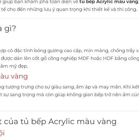
 sẽ giúp bạn khám phá toàn diện về
tủ bếp Acrylic màu vàng
 tế cho đến những lưu ý quan trọng khi thiết kế và thi công.
à gì?
 hợp có đặc tính bóng gương cao cấp, mịn màng, chống trầy x
ờng được dán lên cốt gỗ công nghiệp MDF hoặc HDF bằng công
thẩm mỹ đẹp.
màu vàng
g tượng trưng cho sự giàu sang, ấm áp và may mắn. Khi kết 
t sự sang trọng mà còn giúp không gian bếp trở nên ấm cún
t của tủ bếp Acrylic màu vàng
ội