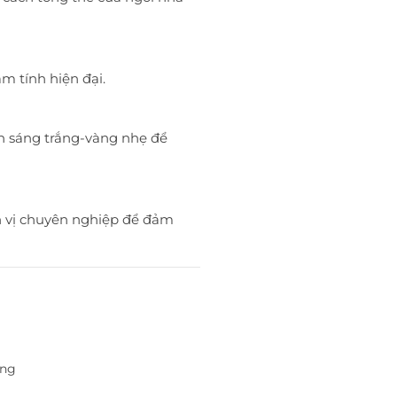
m tính hiện đại.
h sáng trắng-vàng nhẹ để
đơn vị chuyên nghiệp để đảm
âng